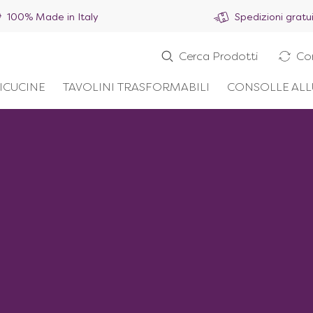
100% Made in Italy
Spedizioni gratu
Cerca Prodotti
Co
ICUCINE
TAVOLINI TRASFORMABILI
CONSOLLE ALL