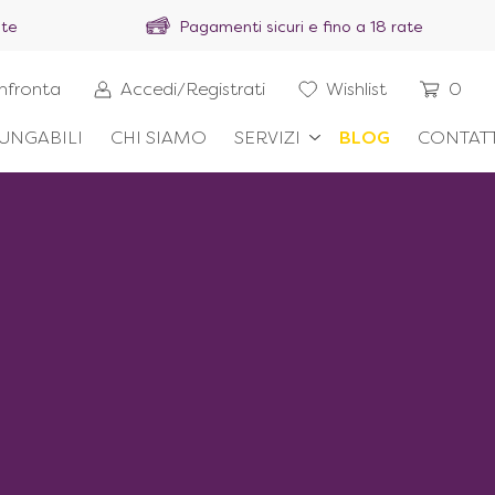
ite
Pagamenti sicuri e fino a 18 rate
nfronta
Accedi/Registrati
Wishlist
0
UNGABILI
CHI SIAMO
SERVIZI
BLOG
CONTATT