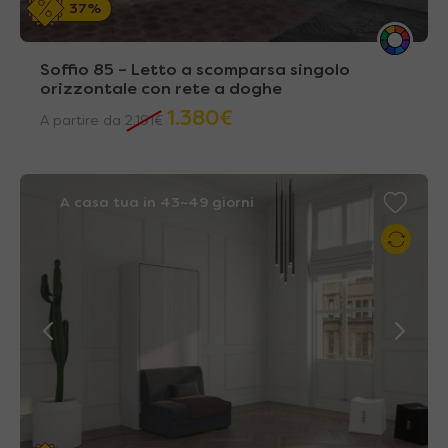
37%
Soffio 85 – Letto a scomparsa singolo
orizzontale con rete a doghe
1.380
€
A partire da
2.191
€
A casa tua in 43~49 giorni