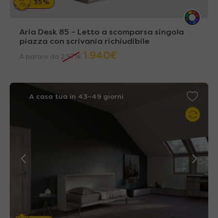
35%
Aria Desk 85 – Letto a scomparsa singola
piazza con scrivania richiudibile
1.940
€
A partire da
2.971
€
A casa tua in 43~49 giorni