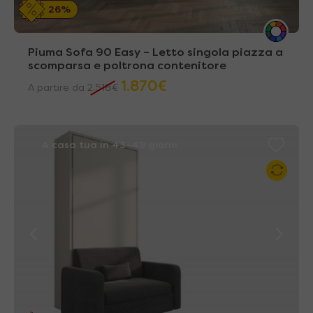
26%
Piuma Sofa 90 Easy – Letto singola piazza a
scomparsa e poltrona contenitore
1.870
€
A partire da
2.518
€
A casa tua in 43~49 giorni