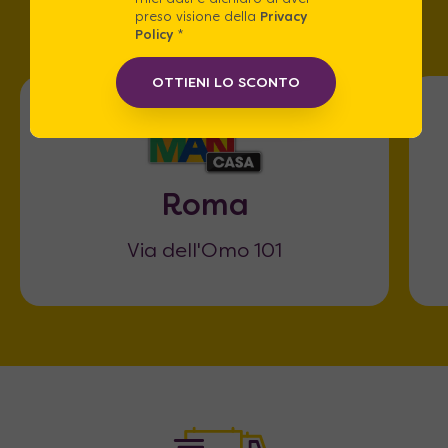
te!
preso visione della
Privacy
Policy
*
OTTIENI LO SCONTO
Roma
Via dell'Omo 101