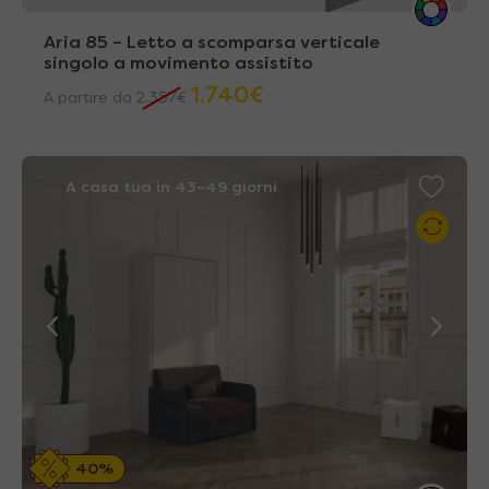
Aria 85 – Letto a scomparsa verticale
singolo a movimento assistito
1.740
€
A partire da
2.357
€
A casa tua in 43~49 giorni
40%