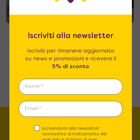
37%
Neve 90 – Letto a scomparsa orizzontale
Iscriviti alla newsletter
una piazza per bambini e ragazzi
1.170
€
A partire da
1.871
€
Iscriviti per rimanere aggiornato
su news e promozioni e ricevere il
5% di sconto
→
1
2
Trova lo store più vicino a
Iscrivendomi alla newsletter
acconsento al trattamento dei
miei dati e dichiaro di aver