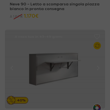
Neve 90 – Letto a scomparsa singola piazza
laminate e laccate a tinta unita
bianco in pronta consegna
Soffio 85
, ad apertura orizzontale,
1.170
€
A
1.871
€
disponibile anche
con scrivania
richiudibile
(Soffio Desk)
A casa tua in 43~49 giorni
40%