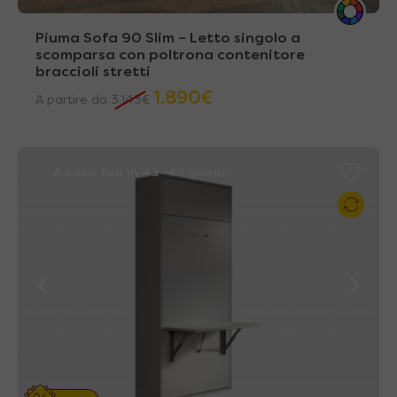
Piuma Sofa 90 Slim – Letto singolo a
scomparsa con poltrona contenitore
braccioli stretti
1.890
€
A partire da
3.143
€
A casa tua in 43~49 giorni