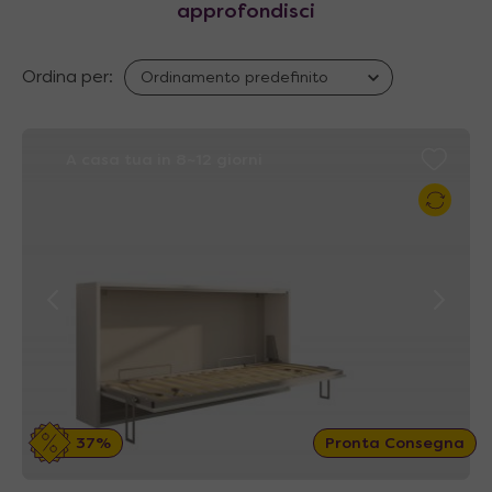
I modelli in questo formato sono dotati di reti
approfondisci
a singola fila di doghe di dimensioni 90 x 200
cm (Piuma 90 e Neve 90) o 85 x 200 cm (Aria
Ordina per:
85 e Soffio 85).
I principali modelli sono:
A casa tua in 8~12 giorni
Piuma 90
, ad apertura verticale,
disponibile anche
con divano contenitore
(Piuma Sofa) e con una vasta linea di
finiture laminate
Neve 90
, ad apertura orizzontale, con
possibilità di inserire divano contenitore
senza braccioli tramite configuratore
Aria 85
, ad apertura verticale, anche
37%
Pronta Consegna
disponibile
con tavolo
(Aria Tabla) o
con
scrivania
(Aria Desk) e una serie di finiture