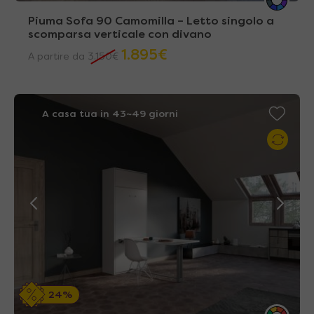
Piuma Sofa 90 Camomilla – Letto singolo a
scomparsa verticale con divano
1.895
€
A partire da
3.150
€
A casa tua in 43~49 giorni
24%