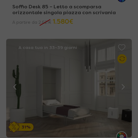
Soffio Desk 85 – Letto a scomparsa
orizzontale singola piazza con scrivania
1.580
€
A partire da
2.621
€
A casa tua in 33~39 giorni
31%