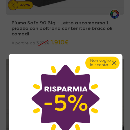
42%
Piuma Sofa 90 Big – Letto a scomparsa 1
piazza con poltrona contenitore braccioli
comodi
1.910
€
A partire da
3.272
€
Non voglio
lo sconto
A casa tua in 33~39 giorni