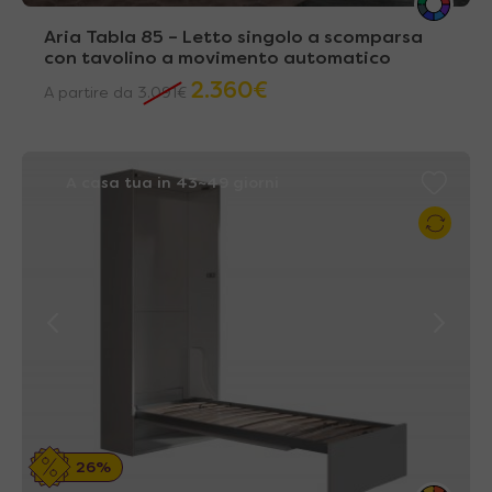
Aria Tabla 85 – Letto singolo a scomparsa
con tavolino a movimento automatico
2.360
€
A partire da
3.091
€
A casa tua in 43~49 giorni
26%