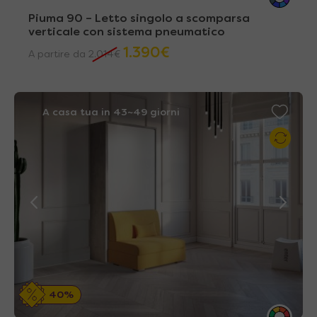
Piuma 90 – Letto singolo a scomparsa
verticale con sistema pneumatico
1.390
€
A partire da
2.014
€
A casa tua in 43~49 giorni
40%