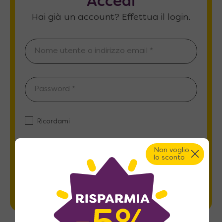
Accedi
Hai già un account? Effettua il login.
Ricordami
Non voglio
ACCEDI
lo sconto
Password dimenticata?