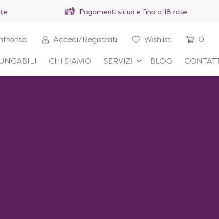
ite
Pagamenti sicuri e fino a 18 rate
nfronta
Accedi/Registrati
Wishlist
0
UNGABILI
CHI SIAMO
SERVIZI
BLOG
CONTATT