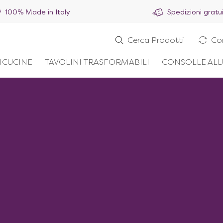
100% Made in Italy
Spedizioni gratu
Cerca Prodotti
Co
ICUCINE
TAVOLINI TRASFORMABILI
CONSOLLE ALL