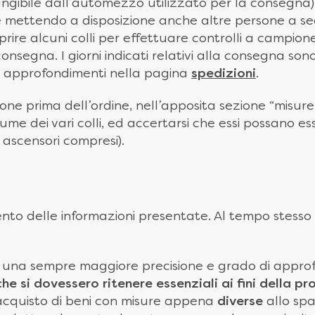
ungibile dall’automezzo utilizzato per la consegna) 
te mettendo a disposizione anche altre persone a se
i aprire alcuni colli per effettuare controlli a cam
segna. I giorni indicati relativi alla consegna sono 
ori approfondimenti nella pagina
spedizioni
.
ne prima dell’ordine, nell’apposita sezione “misure 
me dei vari colli, ed accertarsi che essi possano es
 ascensori compresi).
to delle informazioni presentate. Al tempo stesso 
er una sempre maggiore precisione e grado di app
 che si dovessero ritenere essenziali ai fini della
 acquisto di beni con misure appena
diverse
allo spa