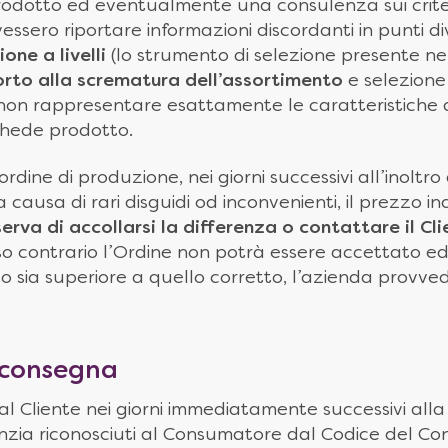
rodotto ed eventualmente una consulenza sui criteri
sero riportare informazioni discordanti in punti div
one a livelli
(lo strumento di selezione presente nel
rto alla scrematura dell’assortimento
e selezione 
o non rappresentare esattamente le caratteristiche d
chede prodotto.
rdine di produzione, nei giorni successivi all’inoltro 
a causa di rari disguidi od inconvenienti, il prezzo in
iserva di accollarsi la differenza o contattare il Cl
caso contrario l’Ordine non potrà essere accettato 
to sia superiore a quello corretto, l’azienda provve
 consegna
 al Cliente nei giorni immediatamente successivi all
Garanzia riconosciuti al Consumatore dal Codice del