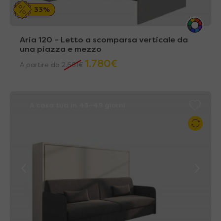
33%
Aria 120 – Letto a scomparsa verticale da
una piazza e mezzo
1.780
€
A partire da
2.661
€
A casa tua in 43~49 giorni