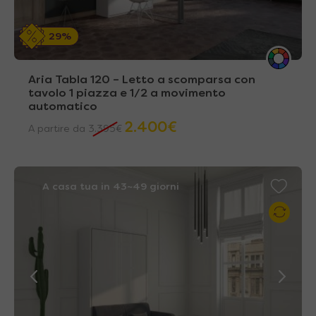
29%
Aria Tabla 120 – Letto a scomparsa con
tavolo 1 piazza e 1/2 a movimento
automatico
2.400
€
A partire da
3.395
€
A casa tua in 43~49 giorni