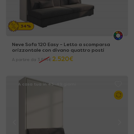
34%
Neve Sofa 120 Easy – Letto a scomparsa
orizzontale con divano quattro posti
2.520
€
A partire da
3.814
€
A casa tua in 43~49 giorni