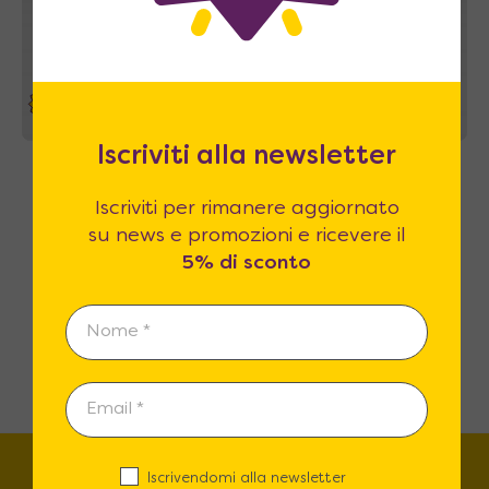
37%
Iscriviti alla newsletter
Aria Sofa 120 Slim – Letto una piazza e
mezzo a scomparsa con divano automatico
Iscriviti per rimanere aggiornato
3.090
€
A partire da
4.914
€
su news e promozioni e ricevere il
5% di sconto
→
1
2
Iscrivendomi alla newsletter