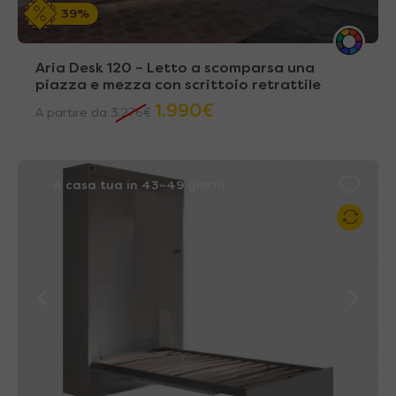
39%
Aria Desk 120 – Letto a scomparsa una
piazza e mezza con scrittoio retrattile
1.990
€
A partire da
3.276
€
A casa tua in 43~49 giorni