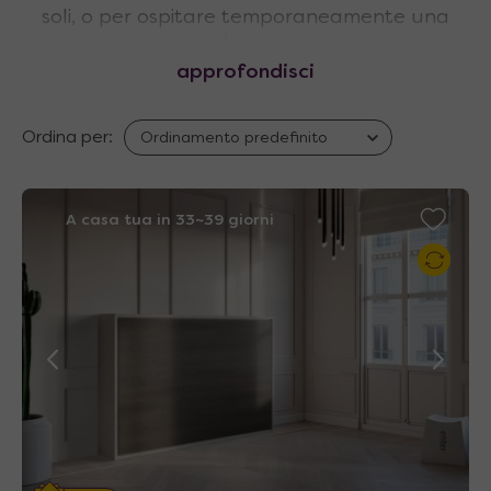
soli, o per ospitare temporaneamente una
seconda persona.
approfondisci
I modelli in questo formato sono dotati di rete
120 x 200 cm a singola fila di doghe.
Ordina per:
I principali modelli sono:
A casa tua in 33~39 giorni
Piuma 120
, ad apertura verticale,
disponibile anche
con divano contenitore
(Piuma Sofa) e con una vasta linea di
finiture laminate
Neve 120
, ad apertura orizzontale,
disponibile anche
con divano contenitore
ad apertura manuale (Neve Sofa).
Questo modello, che si sviluppa in
larghezza, offre minore ingombro sia in