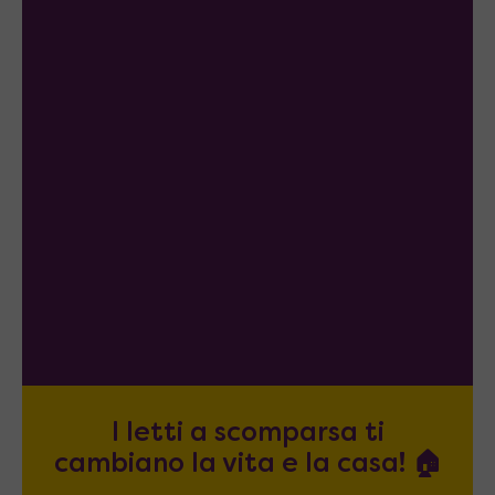
I letti a scomparsa ti
cambiano la vita e la casa! 🏠