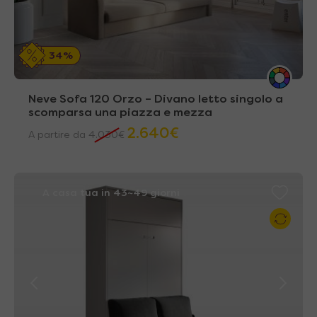
34%
Neve Sofa 120 Orzo – Divano letto singolo a
scomparsa una piazza e mezza
2.640
€
A partire da
4.030
€
A casa tua in 43~49 giorni