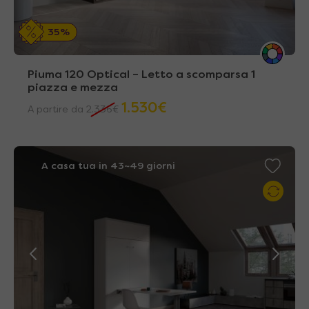
35%
Piuma 120 Optical – Letto a scomparsa 1
piazza e mezza
1.530
€
A partire da
2.336
€
A casa tua in 43~49 giorni