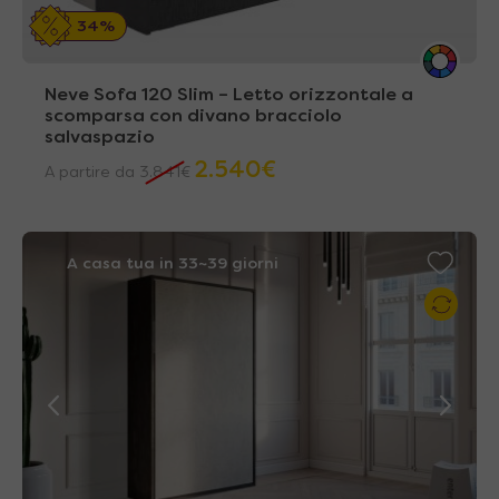
34%
Neve Sofa 120 Slim – Letto orizzontale a
scomparsa con divano bracciolo
salvaspazio
2.540
€
A partire da
3.841
€
A casa tua in 33~39 giorni