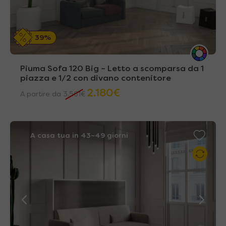
39%
Piuma Sofa 120 Big – Letto a scomparsa da 1
piazza e 1/2 con divano contenitore
2.180
€
A partire da
3.561
€
A casa tua in 43~49 giorni