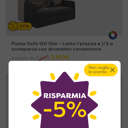
37%
Piuma Sofa 120 Slim – Letto 1 piazza e 1/2 a
scomparsa con divanetto contenitore
2.160
€
A partire da
3.447
€
Non voglio
lo sconto
A casa tua in 43~49 giorni