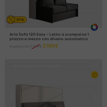
37%
Aria Sofa 120 Easy – Letto a scomparsa 1
piazza e mezzo con divano automatico
3.190
€
A partire da
5.094
€
A casa tua in 43~49 giorni