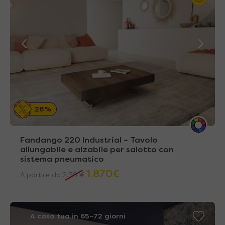
28%
Fandango 220 Industrial – Tavolo
allungabile e alzabile per salotto con
sistema pneumatico
1.870
€
A partire da
2.591
€
A casa tua in 65~72 giorni