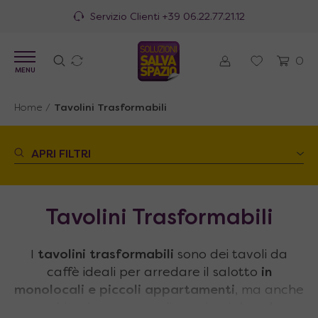
100% Made in Italy
0
MENU
Home
/
Tavolini Trasformabili
APRI FILTRI
Tavolini Trasformabili
I
tavolini trasformabili
sono dei tavoli da
caffè ideali per arredare il salotto
in
monolocali e piccoli appartamenti
, ma anche
ambienti come grandi soggiorni
dove lo