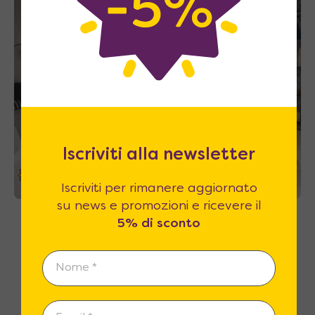
Iscriviti alla newsletter
26%
Iscriviti per rimanere aggiornato
su news e promozioni e ricevere il
Tip Tap 140 Extra – Tavolino caffe
5% di sconto
trasformabile in grande tavolo quadrato
1.490
€
A partire da
2.025
€