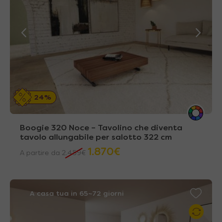
24%
Boogie 320 Noce – Tavolino che diventa
tavolo allungabile per salotto 322 cm
1.870
€
A partire da
2.459
€
A casa tua in 65~72 giorni