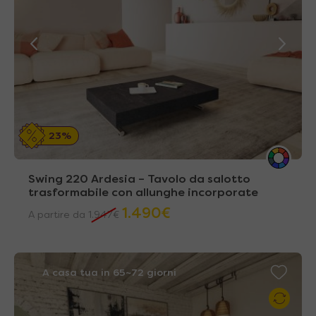
In tutti i modelli dove sono previste delle
allunghe, queste sono già
contenute
all’interno del piano
, e vengono esposte
aprendolo. Inoltre la maggior parte dei
modelli hanno
allunghe fissate a guide
per
un’apertura ancora più
veloce e precisa
.
23%
Swing 220 Ardesia – Tavolo da salotto
trasformabile con allunghe incorporate
1.490
€
A partire da
1.947
€
A casa tua in 65~72 giorni