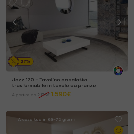
27%
Jazz 170 – Tavolino da salotto
trasformabile in tavolo da pranzo
1.590
€
A partire da
2.176
€
A casa tua in 65~72 giorni