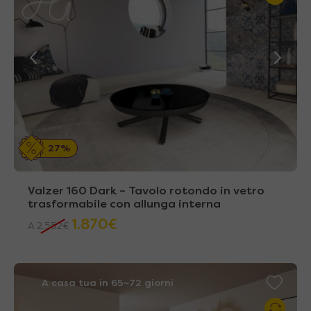
27%
Valzer 160 Dark – Tavolo rotondo in vetro
trasformabile con allunga interna
1.870
€
A
2.552
€
A casa tua in 65~72 giorni