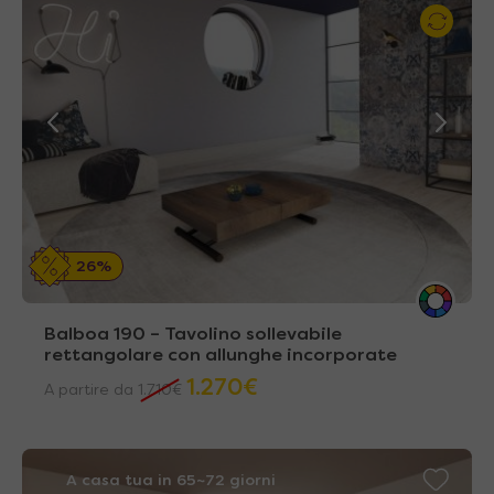
26%
Balboa 190 – Tavolino sollevabile
rettangolare con allunghe incorporate
1.270
€
A partire da
1.710
€
A casa tua in 65~72 giorni