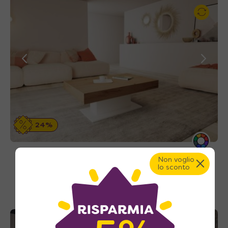
24%
Merengue 200 – Tavolo saliscendi
Non voglio
allungabile con prolunghe incorporate
lo sconto
1.860
€
A partire da
2.459
€
A casa tua in 65~72 giorni