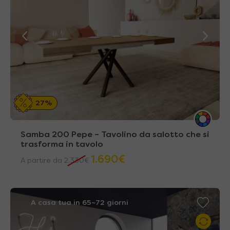
27%
Samba 200 Pepe – Tavolino da salotto che si
trasforma in tavolo
1.690
€
A partire da
2.330
€
A casa tua in 65~72 giorni