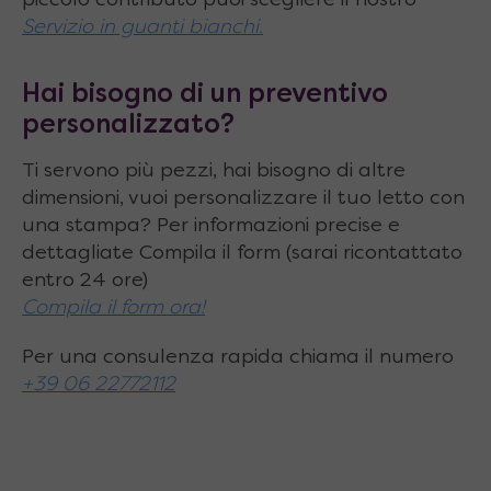
piccolo contributo puoi scegliere il nostro
Dimensioni
tutto
chiuso
: 122 x 80 x H.41 cm
Servizio in guanti bianchi.
Dimensioni
tutto
aperto
: 322 x 80 x H.76
Hai bisogno di un preventivo
cm
personalizzato?
Estensioni
possibili piano tavolo: 122 ⇄ 172
⇄ 222 ⇄ 272 ⇄ 322 cm
Ti servono più pezzi, hai bisogno di altre
dimensioni, vuoi personalizzare il tuo letto con
Larghezza piano
(fissa): ⇿ 80 cm
una stampa? Per informazioni precise e
dettagliate Compila il form (sarai ricontattato
Altezza piano
: 41 ⇵ 76 cm
entro 24 ore)
Tipo di allunghe
: 2 interne e 2 esterne
Compila il form ora!
Numero e dimensioni allunghe
: 4 da 80 x 50
Per una consulenza rapida chiama il numero
cm
+39 06 22772112
Materiale del piano
: Pannelli nobilitati
Apertura piano
: Centrale scorrevole