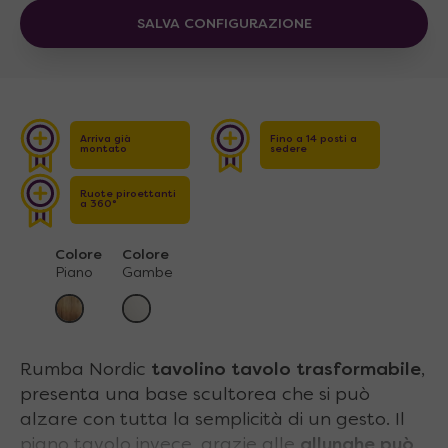
SALVA CONFIGURAZIONE
Arriva già
Fino a 14 posti a
montato
sedere
Ruote piroettanti
a 360°
Colore
Colore
Piano
Gambe
Rumba Nordic
tavolino tavolo trasformabile
,
presenta una base scultorea che si può
alzare con tutta la semplicità di un gesto. Il
piano tavolo invece, grazie alle
allunghe può