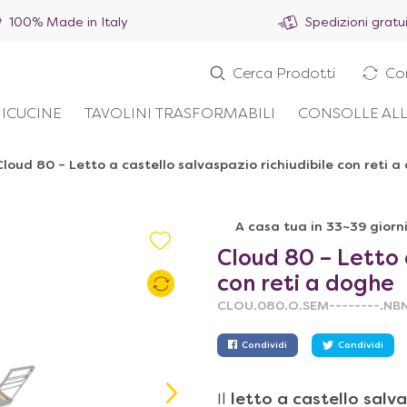
100% Made in Italy
Spedizioni gratu
Cerca Prodotti
Co
ICUCINE
TAVOLINI TRASFORMABILI
CONSOLLE ALL
Cloud 80 – Letto a castello salvaspazio richiudibile con reti 
A casa tua in 33~39 giorn
Cloud 80 – Letto 
con reti a doghe
CLOU.080.O.SEM--------.NBN
Condividi
Condividi
Il
letto a castello salv