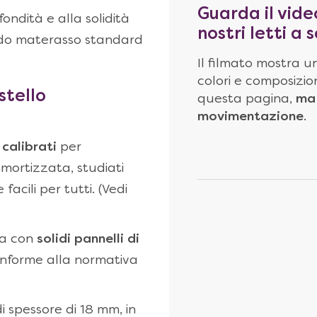
Guarda il vide
fondità e alla solidità
nostri letti a
odo materasso standard
Il filmato mostra un
colori e composizion
stello
questa pagina,
ma 
movimentazione
.
 calibrati
per
mmortizzata, studiati
acili per tutti. (Vedi
ta con
solidi pannelli di
onforme alla normativa
i spessore di 18 mm, in