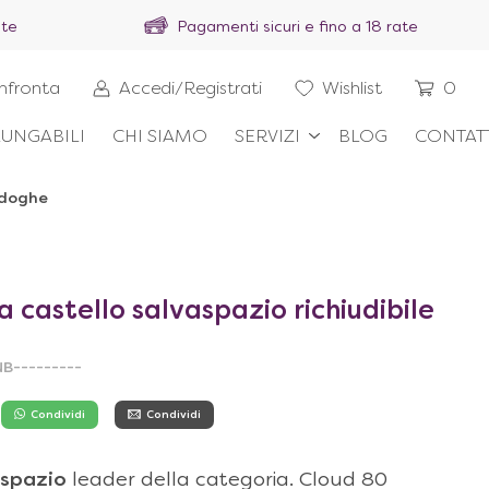
ite
Pagamenti sicuri e fino a 18 rate
nfronta
Accedi/Registrati
Wishlist
0
UNGABILI
CHI SIAMO
SERVIZI
BLOG
CONTAT
a doghe
i
a castello salvaspazio richiudibile
B---------
Condividi
Condividi
aspazio
leader della categoria. Cloud 80