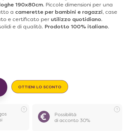
 doghe 190x80cm
. Piccole dimensioni per una
atto a
camerette per bambini e ragazzi
, case
to e certificato per
utilizzo quotidiano
.
lidi e di qualità.
Prodotto 100% italiano
.
€
OTTIENI LO SCONTO
gos
Possibilità
si
di acconto 30%