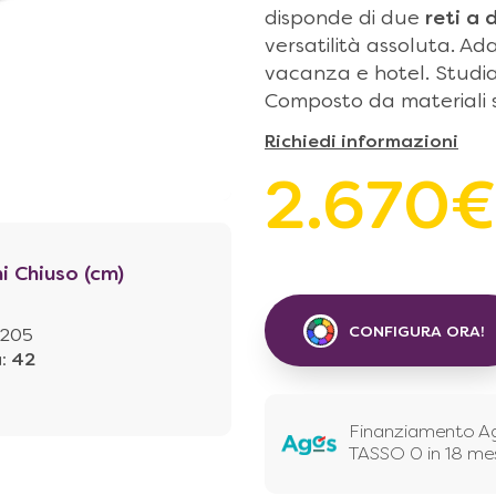
disponde di due
reti a
versatilità assoluta. Ad
vacanza e hotel. Studia
Composto da materiali so
Richiedi informazioni
2.670
i Chiuso (cm)
CONFIGURA ORA!
 205
à
:
42
Finanziamento A
TASSO 0 in 18 me