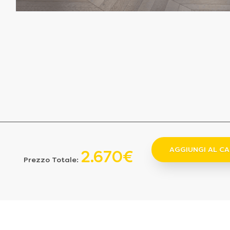
AGGIUNGI AL C
2.670€
Prezzo Totale: