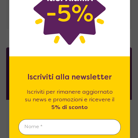
Letti a scomparsa
,
materassi
,
cucine
monoblocco
, tavolini saliscendi, consolles
allungabili e naturalmente armadi.
2017
Iscriviti alla newsletter
Iscriviti per rimanere aggiornato
su news e promozioni e ricevere il
5% di sconto
Lo Show-room più grande d’Italia
dedicato alle soluzioni salva spazio.
Ora Online!
Internet accorcia le distanze ed il lancio