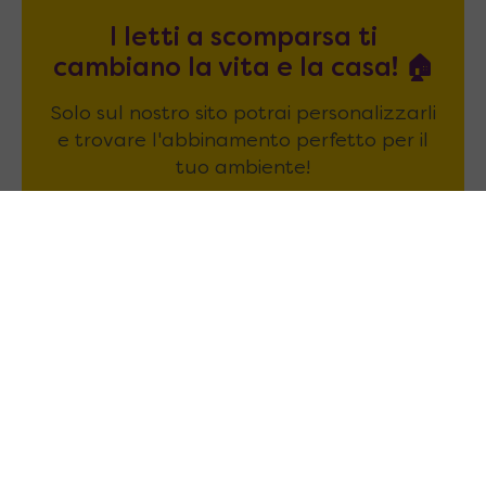
I letti a scomparsa ti
cambiano la vita e la casa! 🏠
Solo sul nostro sito potrai personalizzarli
e trovare l'abbinamento perfetto per il
tuo ambiente!
Crea, personalizza e guarda il risultato in
tempo reale!
CONFIGURA ORA!