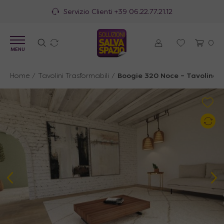
100% Made in Italy
0
MENU
Home
/
Tavolini Trasformabili
/
Boogie 320 Noce – Tavolino c