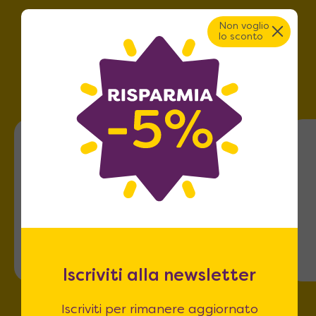
Non voglio
lo sconto
Trova lo store più vicino a
te!
Roma
Via dell'Omo 101
Iscriviti alla newsletter
Iscriviti per rimanere aggiornato