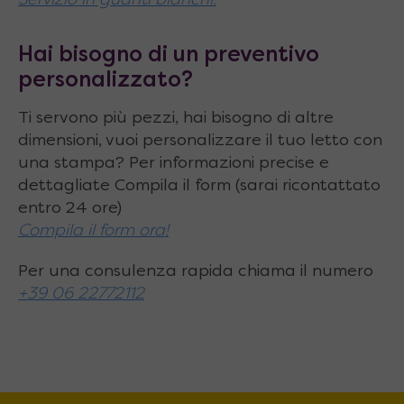
Servizio in guanti bianchi.
⇄ 222 ⇄ 272 ⇄ 322 cm
Hai bisogno di un preventivo
Larghezza piano
(fissa): ⇿ 80 cm
personalizzato?
Altezza piano
: 25 ⇵ 76 cm
Ti servono più pezzi, hai bisogno di altre
Tipo di allunghe
: 2 interne e 2 esterne
dimensioni, vuoi personalizzare il tuo letto con
Numero e dimensioni allunghe
: 4 da 80 x 50
una stampa? Per informazioni precise e
dettagliate Compila il form (sarai ricontattato
cm
entro 24 ore)
Materiale del piano
: Pannelli nobilitati
Compila il form ora!
Apertura piano
: Centrale scorrevole
Per una consulenza rapida chiama il numero
+39 06 22772112
Base
: Gambe a croce in metallo
Rotelle
: Sì, a scomparsa