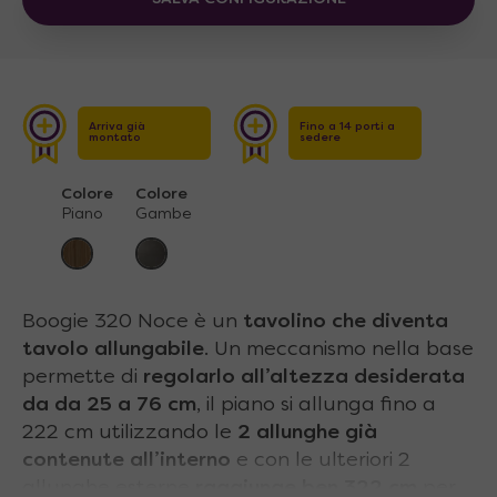
Arriva già
Fino a 14 porti a
montato
sedere
Colore
Colore
Piano
Gambe
Boogie 320 Noce è un
tavolino che diventa
tavolo allungabile
. Un meccanismo nella base
permette di
regolarlo all’altezza desiderata
da da 25 a 76 cm
, il piano si allunga fino a
222 cm utilizzando le
2 allunghe già
contenute all’interno
e con le ulteriori 2
allunghe esterne
raggiunge ben 322 cm
per