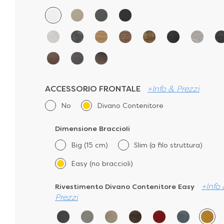
ACCESSORIO FRONTALE
+Info & Prezzi
No
Divano Contenitore
Dimensione BraccioIi
Big (15 cm)
Slim (a filo struttura)
Easy (no braccioli)
+Info
Rivestimento Divano Contenitore Easy
Prezzi