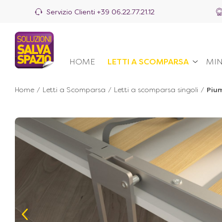
Servizio Clienti
+39 06.22.77.21.12
HOME
LETTI A SCOMPARSA
MIN
Home
/
Letti a Scomparsa
/
Letti a scomparsa singoli
/
Pium