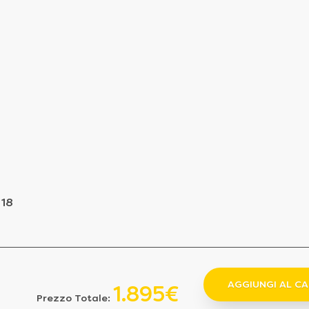
 18
AGGIUNGI AL C
1.895€
Prezzo Totale: