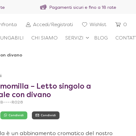
ite
Pagamenti sicuri e fino a 18 rate
nfronta
Accedi/Registrati
Wishlist
0
UNGABILI
CHI SIAMO
SERVIZI
BLOG
CONTAT
con divano
i
momilla – Letto singolo a
ale con divano
NB----R028
Condividi
Condividi
la è un abbinamento cromatico del nostro