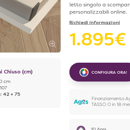
letto singolo a scompar
personalizzabili online.
Richiedi informazioni
1.895€
i Chiuso (cm)
CONFIGURA ORA!
20 cm
 107
à
:
42 + 75
Finanziamento A
TASSO 0 in 18 me
10 Anni