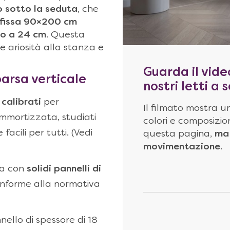
o sotto la seduta
, che
fissa 90×200 cm
no a 24 cm
. Questa
e ariosità alla stanza e
Guarda il vide
arsa verticale
nostri letti a
 calibrati
per
Il filmato mostra un
ammortizzata, studiati
colori e composizion
acili per tutti. (Vedi
questa pagina,
ma 
movimentazione
.
ta con
solidi pannelli di
onforme alla normativa
nello di spessore di 18