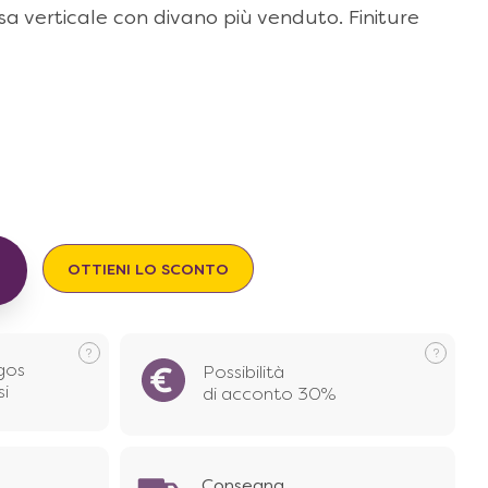
sa verticale con divano più venduto. Finiture
OTTIENI LO SCONTO
gos
Possibilità
si
di acconto 30%
Consegna