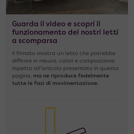
realizzata con
solidi pannelli di 28 mm di
spessore
in melaminico classe E1 conforme
Guarda il video e scopri il
alla normativa CEE, per garantirvi solidità e
funzionamento dei nostri letti
sicurezza.
a scomparsa
Frontale del letto
realizzato con singolo
Il filmato mostra un letto che potrebbe
pannello di spessore di 18 mm, in melaminico
differire in misura, colori e composizione
classe E1 conforme alla normativa CEE.
rispetto all'articolo presentato in questa
pagina,
ma ne riproduce fedelmente
Schienale
composto da pannelli di
tutte le fasi di movimentazione
.
compensato di spessore 8 mm collegati
tramite barre di alluminio ad incastro.
Reti
realizzate con
telaio in metallo
e
doghe in legno
(faggio multistrato curvato
spesso 8 mm) fissate a telaio mediante
guarnizioni in gomma.