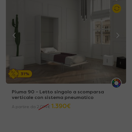
31%
Piuma 90 – Letto singolo a scomparsa
verticale con sistema pneumatico
1.390
€
A partire da
2.014
€