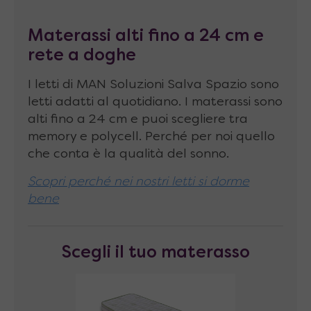
Materasso abbinabile
di dimensioni fino a
Materassi alti fino a 24 cm e
90 x 200 x 24 cm, peso consigliato 13-17 Kg
rete a doghe
Portata massima
120 kg
I letti di MAN Soluzioni Salva Spazio sono
Altezza della rete da terra
: 29 cm
letti adatti al quotidiano. I materassi sono
Spazio libero sotto al letto aperto
: 23 cm
alti fino a 24 cm e puoi scegliere tra
memory e polycell. Perché per noi quello
(altezza max)
che conta è la qualità del sonno.
Il letto viene fornito da montare
Scopri perché nei nostri letti si dorme
bene
Scegli il tuo materasso