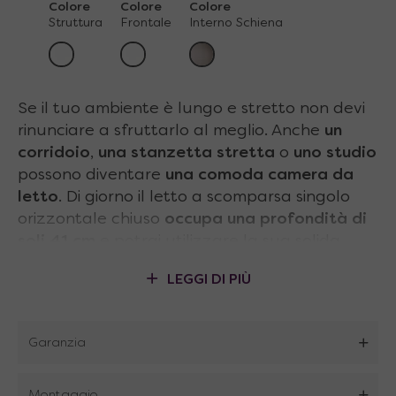
Colore
Colore
Colore
Struttura
Frontale
Interno Schiena
Se il tuo ambiente è lungo e stretto non devi
rinunciare a sfruttarlo al meglio. Anche
un
corridoio
,
una
stanzetta stretta
o
uno studio
possono diventare
una
comoda camera da
letto
. Di giorno il letto a scomparsa singolo
orizzontale chiuso
occupa una profondità di
soli 41 cm
e potrai utilizzare la sua solida
struttura come un pratico piano d’appoggio.
LEGGI DI PIÙ
Si può poi
aprire silenziosamente e senza
sforzo
grazie al sistema pneumatico
certificato, regalandoti tutto il comfort di
Garanzia
dormita di
un letto tradizionale
con soli
113
cm di profondità
. Le finiture sono in linea con
Montaggio