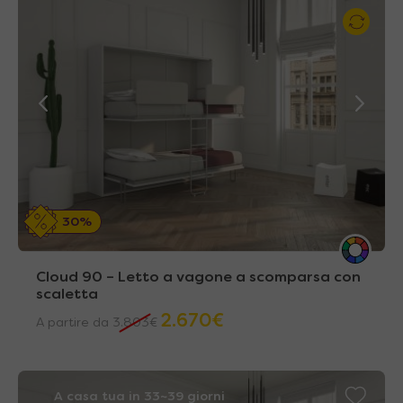
30%
Cloud 90 – Letto a vagone a scomparsa con
scaletta
2.670
€
A partire da
3.803
€
A casa tua in 33~39 giorni