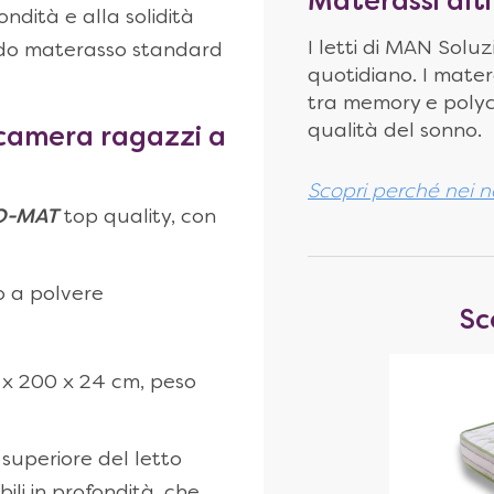
Materassi alti
ondità e alla solidità
I letti di MAN Soluz
odo materasso standard
quotidiano. I mater
tra memory e polyce
qualità del sonno.
 camera ragazzi
a
Scopri perché nei no
-O-MAT
top quality, con
o a polvere
Sc
5 x 200 x 24 cm, peso
 superiore del letto
ili in profondità, che