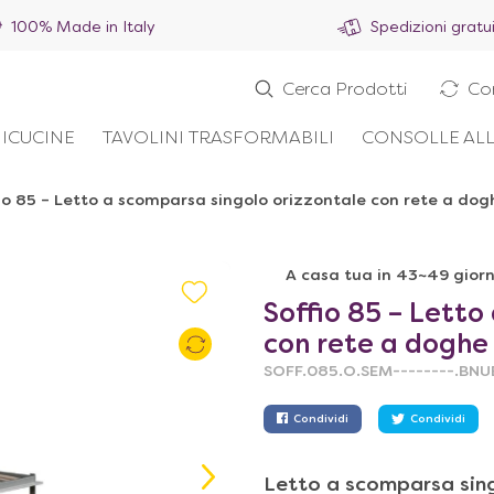
100% Made in Italy
Spedizioni gratu
Cerca Prodotti
Co
ICUCINE
TAVOLINI TRASFORMABILI
CONSOLLE ALL
io 85 – Letto a scomparsa singolo orizzontale con rete a dog
A casa tua in 43~49 giorn
Soffio 85 – Letto
con rete a doghe
SOFF.085.O.SEM--------.BNU
Condividi
Condividi
Letto a scomparsa sin