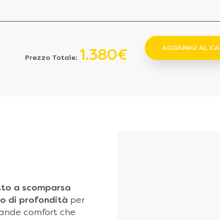
AGGIUNGI AL C
1.380€
Prezzo Totale:
tto a scomparsa
ro di profondità
per
 grande comfort che