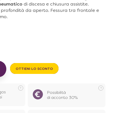
neumatico
di discesa e chiusura assistite.
n profondità da aperto. Fessura tra frontale e
imo.
OTTIENI LO SCONTO
gos
Possibilità
si
di acconto 30%