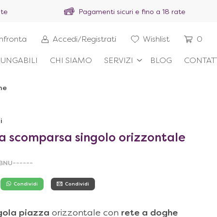
ite
Pagamenti sicuri e fino a 18 rate
nfronta
Accedi/Registrati
Wishlist
0
UNGABILI
CHI SIAMO
SERVIZI
BLOG
CONTAT
he
i
 a scomparsa singolo orizzontale
BNU------
Condividi
Condividi
gola piazza
orizzontale con
rete a doghe