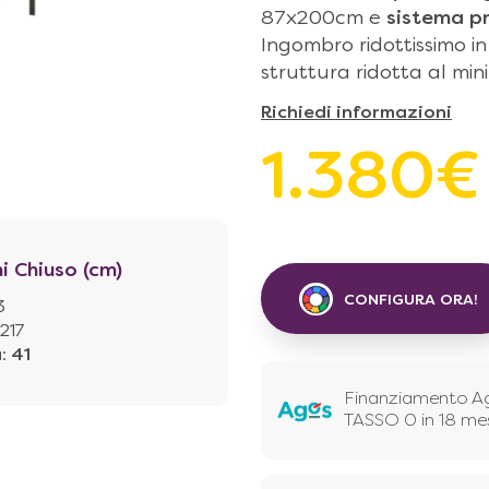
87x200cm e
sistema p
Ingombro ridottissimo i
struttura ridotta al min
Richiedi informazioni
1.380€
i Chiuso (cm)
CONFIGURA ORA!
3
217
à
:
41
Finanziamento A
TASSO 0 in 18 me