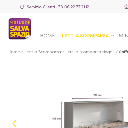
Servizio Clienti
+39 06.22.77.21.12
HOME
LETTI A SCOMPARSA
MIN
Home
/
Letti a Scomparsa
/
Letti a scomparsa singoli
/
Soff