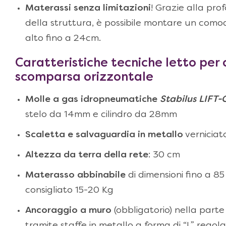
Materassi senza limitazioni
! Grazie alla prof
della struttura, è possibile montare un com
alto fino a 24cm.
Caratteristiche tecniche
letto per
scomparsa orizzontale
Molle a gas idropneumatiche
Stabilus LIFT
stelo da 14mm e cilindro da 28mm
Scaletta e salvaguardia in metallo
verniciat
Altezza da terra della rete
: 30 cm
Materasso abbinabile
di dimensioni fino a 8
consigliato 15-20 Kg
Ancoraggio a muro
(obbligatorio) nella parte
tramite staffe in metallo a forma di “L” regolab