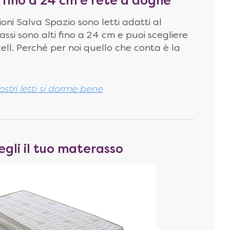
 fino a 24 cm e rete a doghe
ioni Salva Spazio sono letti adatti al
assi sono alti fino a 24 cm e puoi scegliere
ll. Perché per noi quello che conta è la
stri letti si dorme bene
egli il tuo materasso