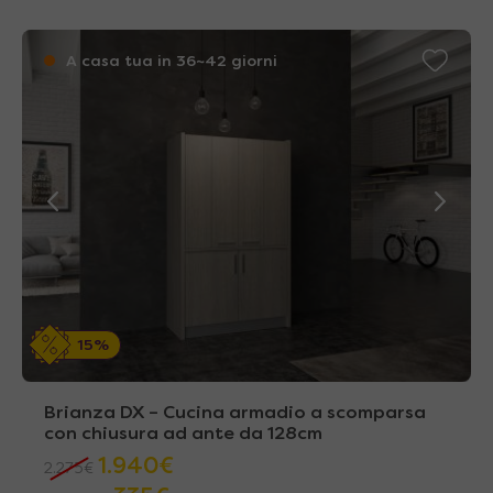
A casa tua in 36~42 giorni
15%
Brianza DX – Cucina armadio a scomparsa
con chiusura ad ante da 128cm
1.940
€
2.275
€