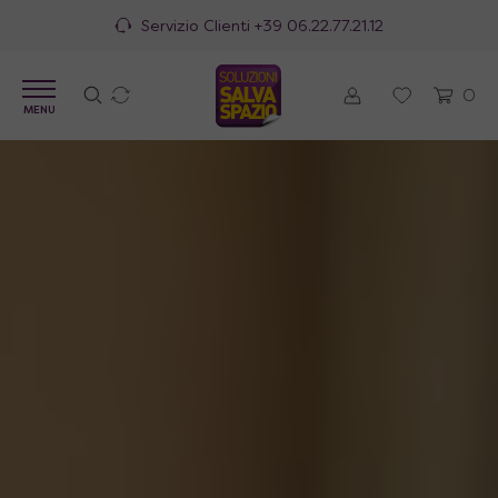
100% Made in Italy
0
MENU