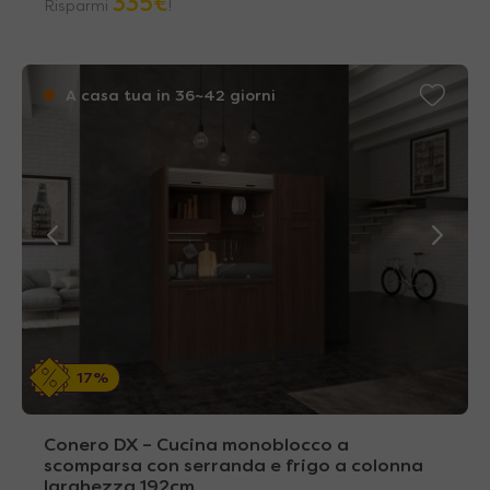
335
€
Risparmi
!
A casa tua in 36~42 giorni
17%
Conero DX – Cucina monoblocco a
scomparsa con serranda e frigo a colonna
larghezza 192cm