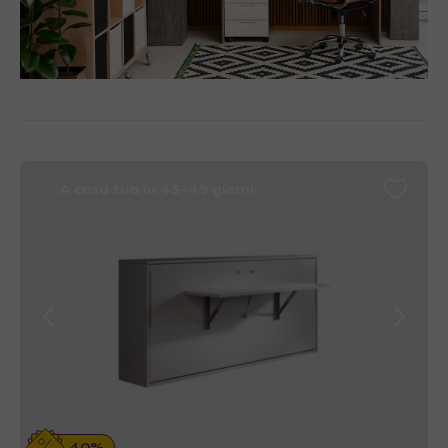
A casa tua in 43~49 giorni