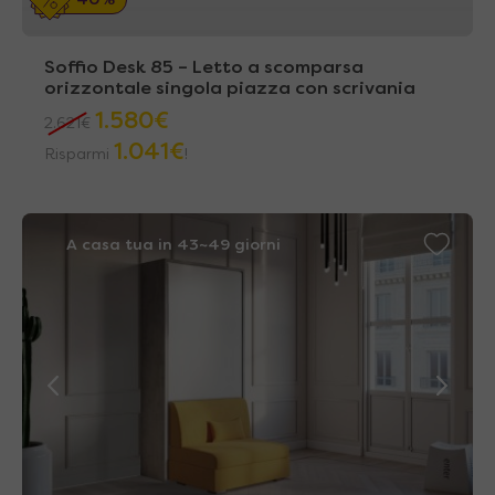
40%
Soffio Desk 85 – Letto a scomparsa
orizzontale singola piazza con scrivania
1.580
€
2.621
€
1.041
€
Risparmi
!
A casa tua in 43~49 giorni