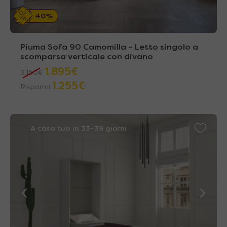
40%
Piuma Sofa 90 Camomilla – Letto singolo a
scomparsa verticale con divano
1.895
€
3.150
€
1.255
€
Risparmi
!
A casa tua in 33~39 giorni