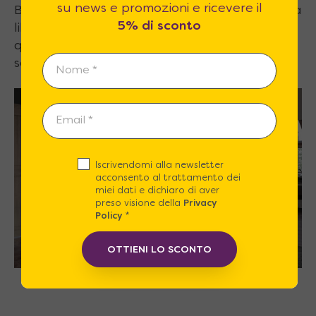
su news e promozioni e ricevere il
Basterà aggiungere un armadio a muro e una
5% di sconto
libreria ad angolo, oppure un comò con sopra
qualche scaffale per completare l’arredo
senza dover rinunciare a nulla.
Iscrivendomi alla newsletter
acconsento al trattamento dei
miei dati e dichiaro di aver
preso visione della
Privacy
Policy
*
OTTIENI LO SCONTO