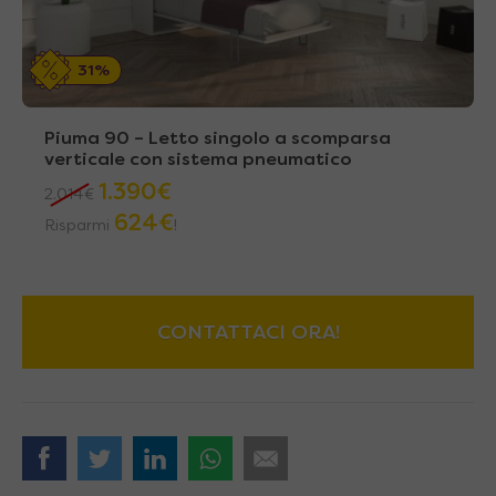
31%
Piuma 90 – Letto singolo a scomparsa
verticale con sistema pneumatico
1.390
€
2.014
€
624
€
Risparmi
!
CONTATTACI ORA!