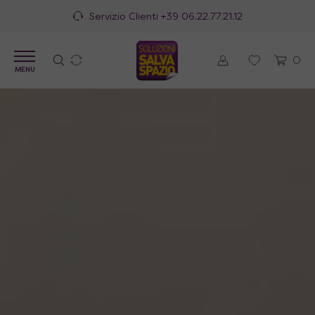
100% Made in Italy
0
MENU