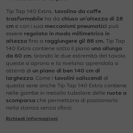
Tip Tap 140 Extra,
tavolino da caffe
trasformabile
ha da
chiuso un’altezza di 28
cm
e con i suoi
meccanismi pneumatici
può
essere
regolato in modo millimetrico in
altezza
fino a
raggiungere gli 88 cm.
Tip Tap
140 Extra contiene sotto il piano
una allunga
da 60 cm
, tirando le due estremità del tavolo
queste si aprono e la rivelano: aprendola si
otterrà di
un piano di ben 140 cm di
larghezza
. Come i
tavolini saliscendi
di
questa serie anche Tip Tap 140 Extra contiene
nelle gambe in metallo tubolare delle
ruote a
scomparsa
che permettono di posizionarlo
nella stanza senza sforzi.
Richiedi informazioni