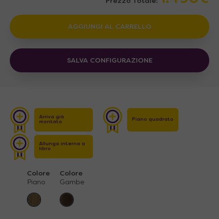
Prezzo Totale:
AGGIUNGI AL CARRELLO
SALVA CONFIGURAZIONE
Arriva già
Piano quadrato
montato
Allunga interna a
libro
Colore
Colore
Piano
Gambe