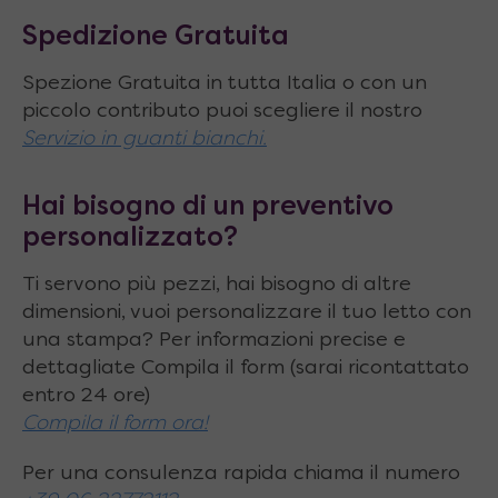
Base con ruote a scomparsa
Spedizione Gratuita
Caratteristiche tecniche:
Spezione Gratuita in tutta Italia o con un
piccolo contributo puoi scegliere il nostro
Dimensioni
tutto
chiuso
: 121 x 80 x H.28 cm
Servizio in guanti bianchi.
Dimensioni
tutto
aperto
: 140 x 121 x H.88
cm
Hai bisogno di un preventivo
Estensioni
possibili piano tavolo: 80 ⇄ 140
personalizzato?
cm
Ti servono più pezzi, hai bisogno di altre
Lunghezza piano
(fissa): ⇿ 121 cm
dimensioni, vuoi personalizzare il tuo letto con
una stampa? Per informazioni precise e
Altezza piano
: 28 ⇵ 88 cm
dettagliate Compila il form (sarai ricontattato
entro 24 ore)
Tipo di allunga
: Interna con chiusura a libro
Compila il form ora!
Numero e dimensioni allunghe
: 1 da 60 x 121
Per una consulenza rapida chiama il numero
cm