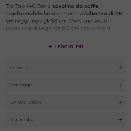
Tip Tap 140 Extra
tavolino da caffe
trasformabile
ha da chiuso un’
altezza di 28
cm
raggiunge gli 88 cm. Contiene sotto il
piano
una allunga da 60 cm
, che si rivela
facendo scorrere le due estremità del piano
del tavolino, ottenendo una
superficie di 140
LEGGI DI PIÙ
cm di lungheza
. Tip Tap 140 Extra
contiene
nelle gambe delle ruote a scomparsa
.
Punti di forza
tavolino caffe
Garanzia
trasformabile
:
Montaggio
Dimensioni ridotte quando chiuso
Prolunga interna nel piano del tavolo
Corretto Utilizzo
Meccanismo studiato per rendere
Misure imballi
l’apertura semplice e leggera per tutti