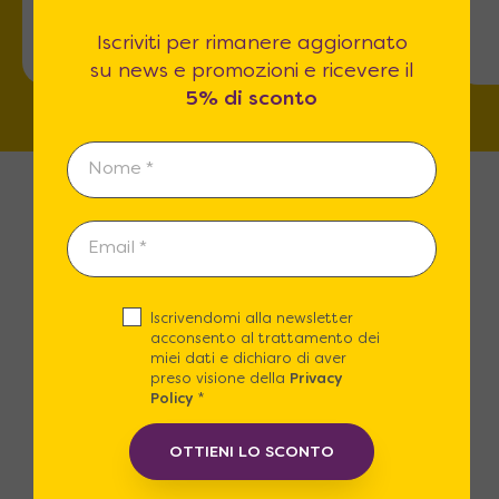
Via dell'Omo 101
Iscriviti per rimanere aggiornato
su news e promozioni e ricevere il
5% di sconto
Iscrivendomi alla newsletter
Spedizioni Gratuite
acconsento al trattamento dei
miei dati e dichiaro di aver
Spedizione Gratuita in tutta Italia o
preso visione della
Privacy
con un piccolo contributo puoi
Policy
*
scegliere il nostro Servizio in guanti
OTTIENI LO SCONTO
bianchi.