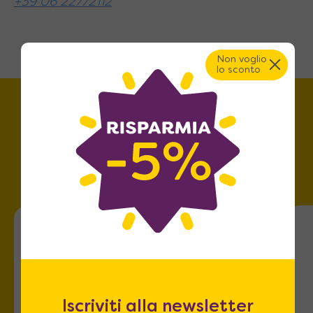
+39 06 22772112
Materiale del piano
: Nobilitato
Apertura piano
: Centrale sincronizzata
Non voglio
lo sconto
Base
: Gambe a croce in metallo
Rotelle
: Sì, a scomparsa
Trova lo store più vicino a
te!
Roma
Iscriviti alla newsletter