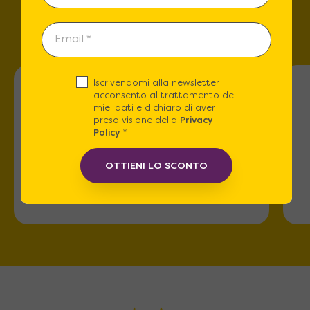
te!
Iscrivendomi alla newsletter
acconsento al trattamento dei
miei dati e dichiaro di aver
preso visione della
Privacy
Policy
*
Roma
OTTIENI LO SCONTO
Via dell'Omo 101