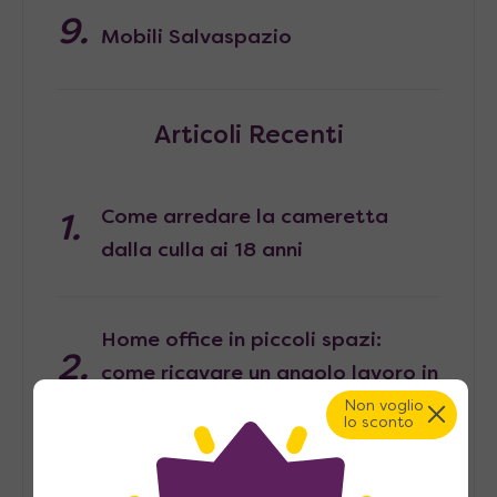
Mobili Salvaspazio
Articoli Recenti
Come arredare la cameretta
dalla culla ai 18 anni
Home office in piccoli spazi:
come ricavare un angolo lavoro in
casa
Non voglio
lo sconto