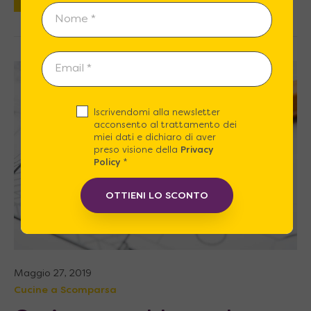
Iscrivendomi alla newsletter
acconsento al trattamento dei
miei dati e dichiaro di aver
preso visione della
Privacy
Policy
*
OTTIENI LO SCONTO
Maggio 27, 2019
Cucine a Scomparsa