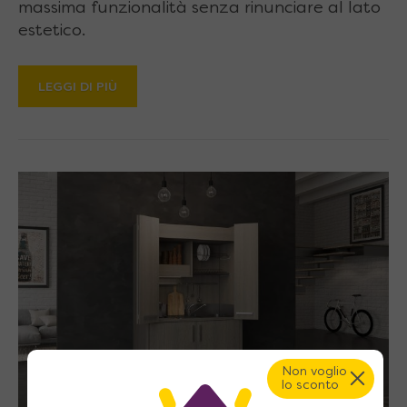
massima funzionalità senza rinunciare al lato
estetico.
LEGGI DI PIÙ
Non voglio
lo sconto