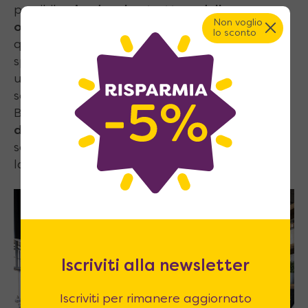
possibile,
rivedere la struttura della casa per
Non voglio
ottimizzarla al meglio
. Questo perché
lo sconto
quando si ha a che fare con spazi ridotti,
spesso basta buttar giù un muro per creare
un open space e dare immediatamente la
sensazione di uno spazio più ampio.
Basterà poi
utilizzare alcuni mobili come
divisori
in una posizione strategica per
separare gli ambienti, come la zona giorno e
la zona notte di un monolocale.
Iscriviti alla newsletter
Iscriviti per rimanere aggiornato