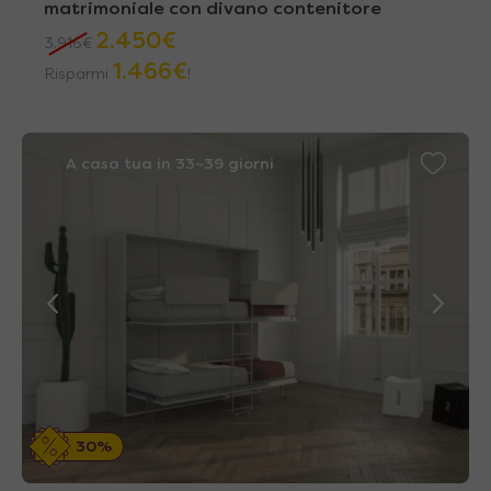
matrimoniale con divano contenitore
2.450
€
3.916
€
1.466
€
Risparmi
!
A casa tua in 33~39 giorni
30%