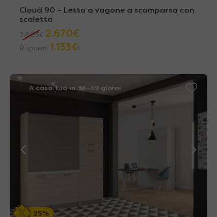
Cloud 90 – Letto a vagone a scomparsa con
scaletta
2.670
€
3.803
€
1.133
€
Risparmi
!
A casa tua in 33~39 giorni
25%