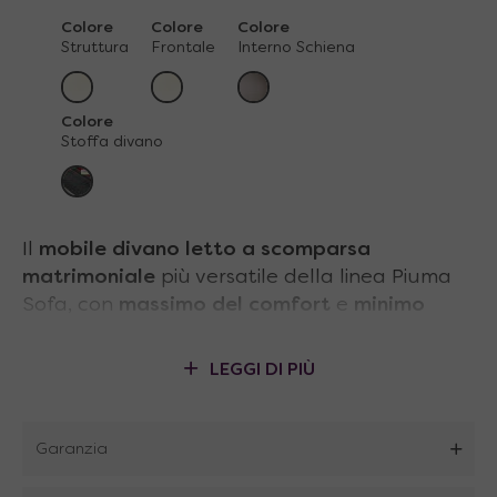
Colore
Colore
Colore
Struttura
Frontale
Interno Schiena
Colore
Stoffa divano
Il
mobile divano letto a scomparsa
matrimoniale
più versatile della linea Piuma
Sofa, con
massimo del comfort
e
minimo
ingombro
. Il
divano da 3 posti
si apre a
ribalta dopo aver spostato i cuscini dello
LEGGI DI PIÙ
schienale, possiamo quindi accedere all’
ampio
vano contenitore
sottostante o aprire il letto
ribaltabile con due semplici gesti.
Grazie al
Garanzia
meccanismo a pistoni pneumatici la discesa