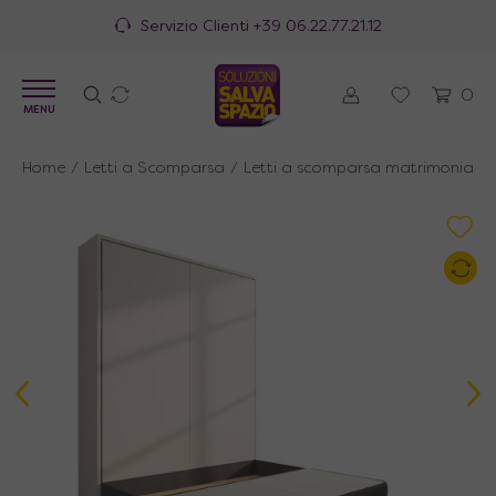
100% Made in Italy
0
MENU
Home
/
Letti a Scomparsa
/
Letti a scomparsa matrimoniali
/