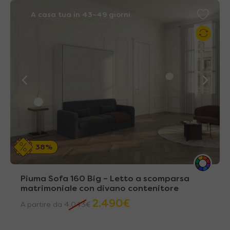
A casa tua in 43~49 giorni
38%
Piuma Sofa 160 Big – Letto a scomparsa
matrimoniale con divano contenitore
2.490
€
A partire da
4.043
€