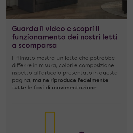
Stuttura del letto
(cornice esterna)
realizzata con
solidi pannelli di 28 mm di
spessore
in melaminico classe E1 conforme
alla normativa CEE, per garantirvi solidità e
Guarda il video e scopri il
sicurezza.
funzionamento dei nostri letti
a scomparsa
Frontale del letto
realizzato con 2 pannelli
di spessore di 18 mm, in melaminico classe E1
Il filmato mostra un letto che potrebbe
differire in misura, colori e composizione
conforme alla normativa CEE.
rispetto all'articolo presentato in questa
Schienale
composto da 3 pannelli di
pagina,
ma ne riproduce fedelmente
compensato di spessore 8 mm collegati
tutte le fasi di movimentazione
.
tramite 2 barre di alluminio ad incastro.
Reti
realizzate con
telaio in metallo
e
doghe in legno
(faggio multistrato curvato
spesso 8 mm) fissate a telaio mediante