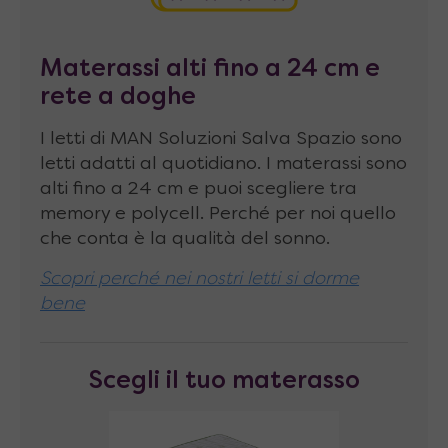
tenuta su pareti di cartongesso.
Materasso abbinabile
di dimensioni fino a
Materassi alti fino a 24 cm e
160 x 200 x 24 cm, peso consigliato 25-30
rete a doghe
Kg
I letti di MAN Soluzioni Salva Spazio sono
Portata massima
200 kg
letti adatti al quotidiano. I materassi sono
alti fino a 24 cm e puoi scegliere tra
Altezza della rete da terra
: 29 cm
memory e polycell. Perché per noi quello
Per facilitare trasporto e montaggio
c’è
che conta è la qualità del sonno.
anche la possibilità di ordinare questa
Scopri perché nei nostri letti si dorme
configurazione con
2 reti singole
al posto
bene
della rete unica matrimoniale. Di
conseguenza trasportare e montare due
Scegli il tuo materasso
reti separate (203 x
82
x 5 cm divise in due
colli, anzichè una grande rete unica da 203
x
164
x 5 cm in un singolo collo), sarà molto