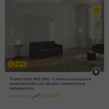
A casa tua in 43~49 giorni
37%
Piuma Sofa 160 Slim – Letto a scomparsa
matrimoniale con divano contenitore
salvaspazio
2.470
€
A partire da
3.941
€