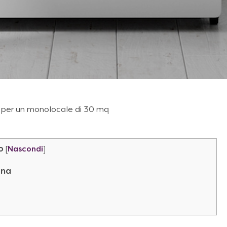
o per un monolocale di 30 mq
o
[
Nascondi
]
ina