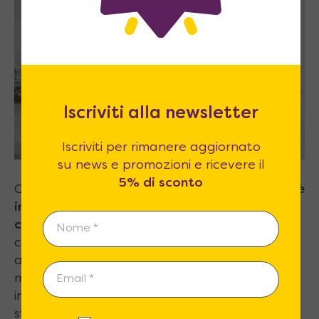
Iscriviti alla newsletter
Iscriviti per rimanere aggiornato
su news e promozioni e ricevere il
5% di sconto
Chi ha a che fare con piccoli spazi sa
quanto è
importante non perdere nemmeno un
centimetro
! Oggi esistono tantissime soluzioni
che prevedono mobili multifunzionali, che
anche in poco spazio riescano a racchiudere
molteplici funzioni: un mobile progettato con
intelligenza può avere integrati nella sua
struttura cassetti, ripiani, ante, piani di lavoro,