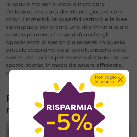
lo spazio ma non si deve dimenticare
l’estetica, anzi sarà divertente giocare con i
colori, i materiali, le superfici verticali e le idee
salvaspazio per creare uno stile minimalista e
contemporaneo che soddisfi anche gli
appassionati di design più esigenti. In questo
articolo scopriamo quali caratteristiche deve
avere una cucina per essere adattata ad uno
spazio ridotto, in modo da essere efficiente,
organizzata ed esteticamente gradevole.
Non voglio
lo sconto
Parola d’ordine:
multifunzione