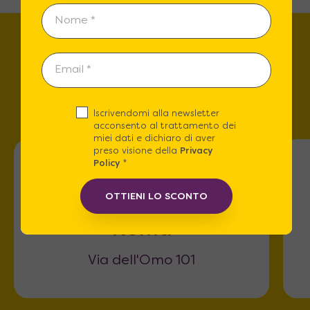
Trova lo store più vicino a
te!
Iscrivendomi alla newsletter
acconsento al trattamento dei
miei dati e dichiaro di aver
preso visione della
Privacy
Policy
*
OTTIENI LO SCONTO
Roma
Via dell'Omo 101