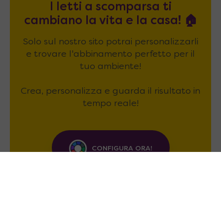
I letti a scomparsa ti
cambiano la vita e la casa! 🏠
Solo sul nostro sito potrai personalizzarli
e trovare l'abbinamento perfetto per il
tuo ambiente!
Crea, personalizza e guarda il risultato in
tempo reale!
CONFIGURA ORA!