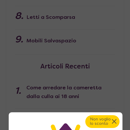
Letti a Scomparsa
Mobili Salvaspazio
Articoli Recenti
Come arredare la cameretta
dalla culla ai 18 anni
Non voglio
Home office in piccoli spazi:
lo sconto
come ricavare un angolo lavoro in