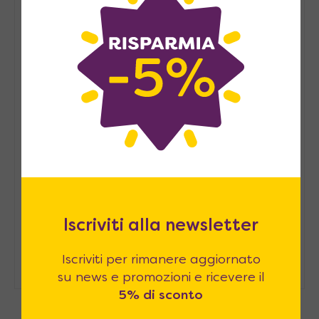
casa
Pied-à-terre, consigli per
arredarlo
Arredare casa in modo
sostenibile: consigli pratici
Iscriviti alla newsletter
Come ospitare in casa senza una
stanza degli ospiti
Iscriviti per rimanere aggiornato
su news e promozioni e ricevere il
5% di sconto