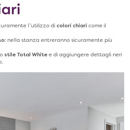
iari
curamente l’utilizzo di
colori chiari
come il
so
: nella stanza entreranno sicuramente più
no
stile Total White
e di aggiungere dettagli neri
o.