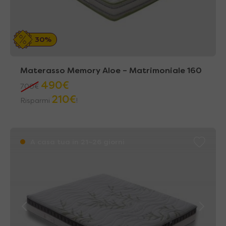
30%
Materasso Memory Aloe – Matrimoniale 160
490
€
700
€
210
€
Risparmi
!
A casa tua in 21~26 giorni