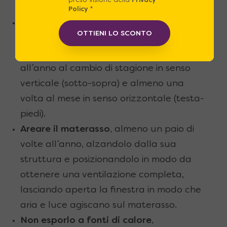
preso visione della
Privacy
inevitabile perdita di sostegno.
Policy
*
Ruotare frequentemente il materasso
OTTIENI LO SCONTO
per evitare fenomeni di usura localizzata:
andrebbe ruotato almeno una volta
all’anno al cambio di stagione in senso
verticale (sotto-sopra) e almeno una
volta al mese in senso orizzontale (testa-
piedi).
Areare il materasso
, almeno un paio di
volte all’anno, alzandolo dalla sua
struttura e posizionandolo in modo da
ottenere una ventilazione completa,
lasciando aperta la finestra in modo che
aria e luce agiscano sul materasso.
Non esporlo a fonti di calore
,