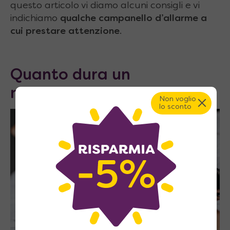
questo articolo vi diamo alcuni consigli e vi
indichiamo
qualche campanello d’allarme a
cui prestare attenzione
.
Quanto dura un
materasso?
Non voglio
lo sconto