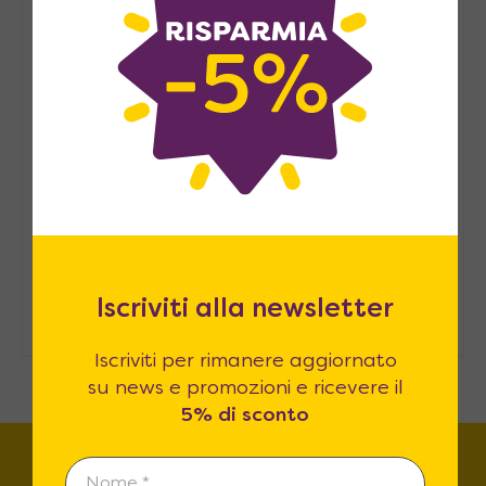
Pied-à-terre, consigli per
arredarlo
Arredare casa in modo
sostenibile: consigli pratici
Come ospitare in casa senza una
stanza degli ospiti
Iscriviti alla newsletter
Iscriviti per rimanere aggiornato
su news e promozioni e ricevere il
5% di sconto