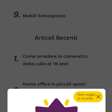
Mobili Salvaspazio
Articoli Recenti
Come arredare la cameretta
dalla culla ai 18 anni
Home office in piccoli spazi:
come ricavare un angolo lavoro in
Non voglio
lo sconto
casa