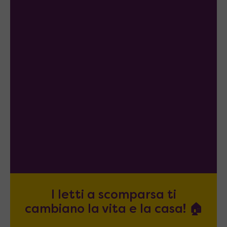
I letti a scomparsa ti
cambiano la vita e la casa! 🏠