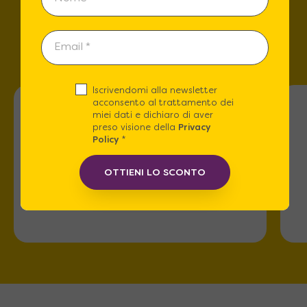
Trova lo store più vicino a
te!
Iscrivendomi alla newsletter
acconsento al trattamento dei
miei dati e dichiaro di aver
preso visione della
Privacy
Policy
*
Roma
OTTIENI LO SCONTO
Via dell'Omo 101