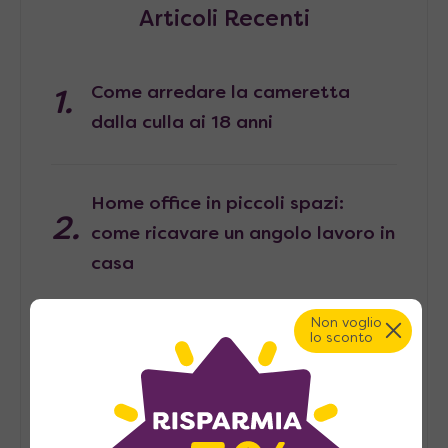
Articoli Recenti
Come arredare la cameretta
dalla culla ai 18 anni
Home office in piccoli spazi:
come ricavare un angolo lavoro in
casa
Non voglio
lo sconto
Pied-à-terre, consigli per
arredarlo