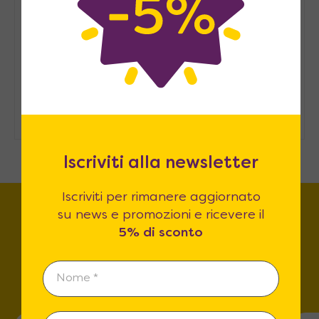
Arredare casa in modo
sostenibile: consigli pratici
Come ospitare in casa senza una
stanza degli ospiti
Iscriviti alla newsletter
Iscriviti per rimanere aggiornato
su news e promozioni e ricevere il
5% di sconto
Trova lo store più vicino a
te!