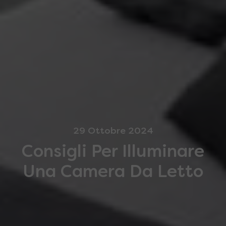
29 Ottobre 2024
Consigli Per Illuminare
Una Camera Da Letto