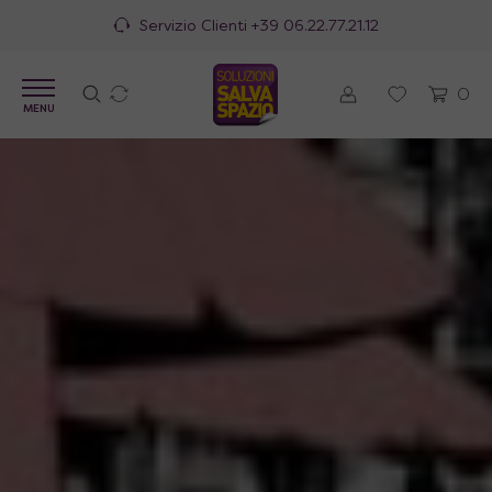
100% Made in Italy
0
MENU