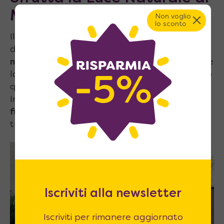
Massimo
Non voglio
lo sconto
Il primo passo per migliorare l’illuminazione
della camera da letto è
sfruttare la luce
naturale
. Usa
tende
leggere e trasparenti che
lascino entrare il massimo della luce, evitando
quelle pesanti che potrebbero bloccarla.
Inoltre, posizionare uno
specchio vicino alla
finestra
può riflettere la luce naturale in
tutta la stanza, amplificando la luminosità.
Iscriviti alla newsletter
Iscriviti per rimanere aggiornato