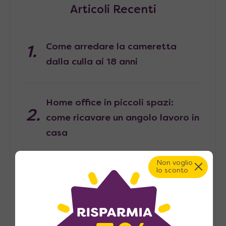
Articoli Recenti
Come arredare la cameretta
dalla culla ai 18 anni
Home office in piccoli spazi:
come ricavare un angolo lavoro in
casa
Non voglio
lo sconto
Pied-à-terre, consigli per
arredarlo