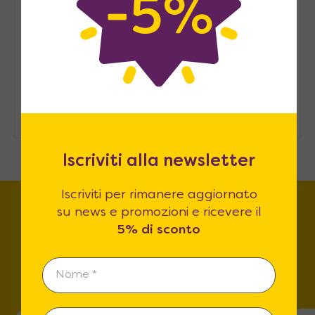
Arredare casa in modo
sostenibile: consigli pratici
Come ospitare in casa senza una
stanza degli ospiti
Iscriviti alla newsletter
Iscriviti per rimanere aggiornato
su news e promozioni e ricevere il
5% di sconto
Trova lo store più vicino a
te!