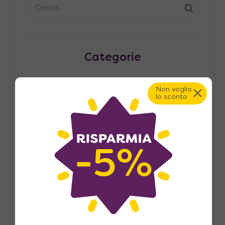
Categorie
Non voglio
Arredamento
lo sconto
Arredamento Camera da Letto
Arredo Cucina
Arredo Soggiorno