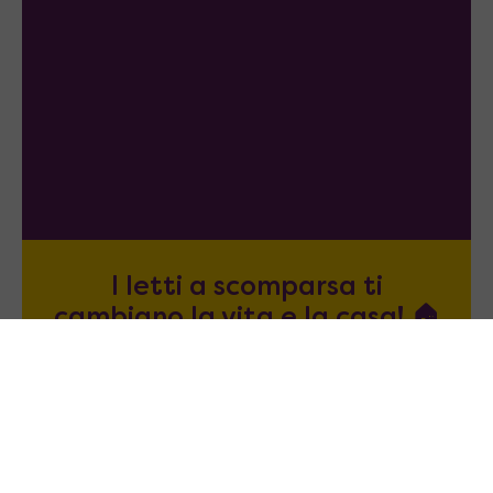
I letti a scomparsa ti
cambiano la vita e la casa! 🏠
Solo sul nostro sito potrai personalizzarli
e trovare l'abbinamento perfetto per il
tuo ambiente!
Crea, personalizza e guarda il risultato in