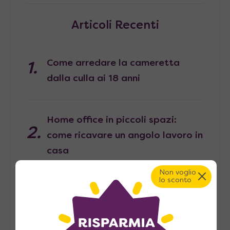
Articoli Recenti
Come arredare la cameretta
dalla culla ai 18 anni
Home office in piccoli spazi:
come ricavare un angolo lavoro in
casa
Non voglio
lo sconto
Pied-à-terre, consigli per
arredarlo