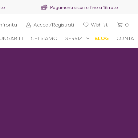
ite
Pagamenti sicuri e fino a 18 rate
nfronta
Accedi/Registrati
Wishlist
0
UNGABILI
CHI SIAMO
SERVIZI
BLOG
CONTATT