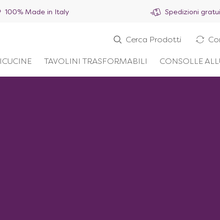
100% Made in Italy
Spedizioni gratu
Cerca Prodotti
Co
ICUCINE
TAVOLINI TRASFORMABILI
CONSOLLE ALL