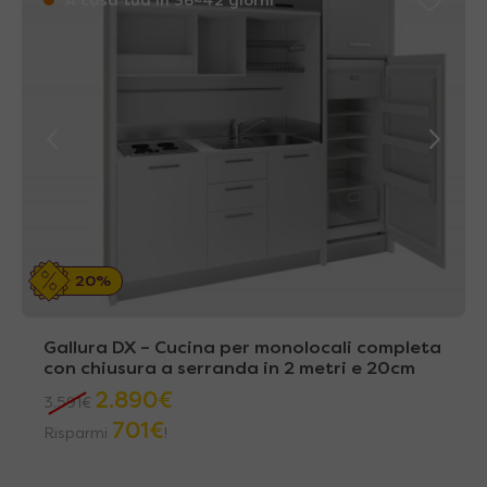
A casa tua in 36~42 giorni
20%
Gallura DX – Cucina per monolocali completa
con chiusura a serranda in 2 metri e 20cm
2.890
€
3.591
€
701
€
Risparmi
!