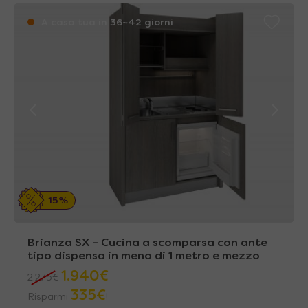
A casa tua in 36~42 giorni
15%
Brianza SX – Cucina a scomparsa con ante
tipo dispensa in meno di 1 metro e mezzo
1.940
€
2.275
€
335
€
Risparmi
!