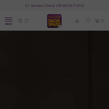
100% Made in Italy
0
MENU