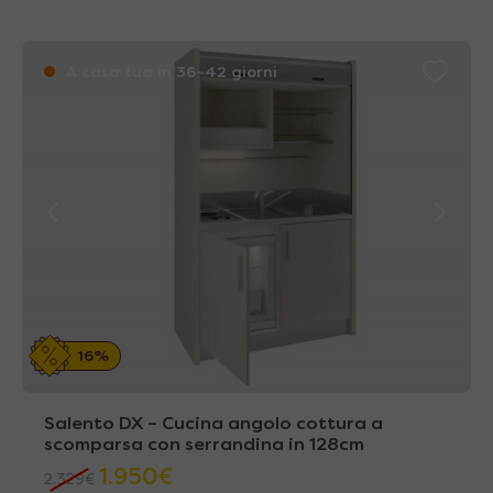
A casa tua in 36~42 giorni
16%
Salento DX – Cucina angolo cottura a
scomparsa con serrandina in 128cm
1.950
€
2.329
€