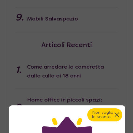
Mobili Salvaspazio
Articoli Recenti
Come arredare la cameretta
dalla culla ai 18 anni
Home office in piccoli spazi:
come ricavare un angolo lavoro in
Non voglio
lo sconto
casa