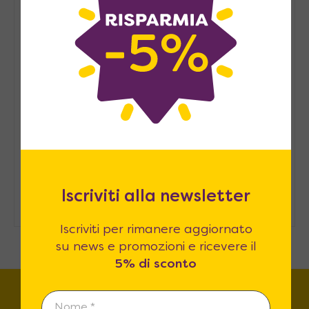
Pied-à-terre, consigli per
arredarlo
Arredare casa in modo
sostenibile: consigli pratici
Come ospitare in casa senza una
stanza degli ospiti
Iscriviti alla newsletter
Iscriviti per rimanere aggiornato
su news e promozioni e ricevere il
5% di sconto