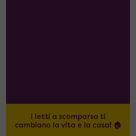
I letti a scomparsa ti
cambiano la vita e la casa! 🏠