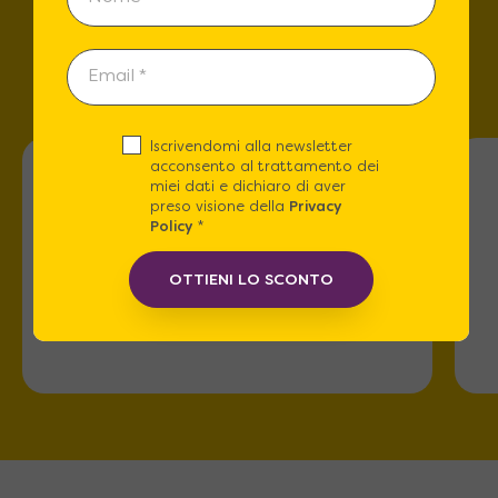
Trova lo store più vicino a
te!
Iscrivendomi alla newsletter
acconsento al trattamento dei
miei dati e dichiaro di aver
preso visione della
Privacy
Policy
*
Roma
OTTIENI LO SCONTO
Via dell'Omo 101