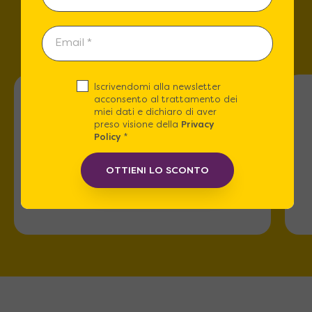
Trova lo store più vicino a
te!
Iscrivendomi alla newsletter
acconsento al trattamento dei
miei dati e dichiaro di aver
preso visione della
Privacy
Policy
*
Roma
OTTIENI LO SCONTO
Via dell'Omo 101