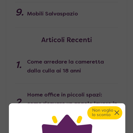
Mobili Salvaspazio
Articoli Recenti
Come arredare la cameretta
dalla culla ai 18 anni
Home office in piccoli spazi:
come ricavare un angolo lavoro in
Non voglio
casa
lo sconto