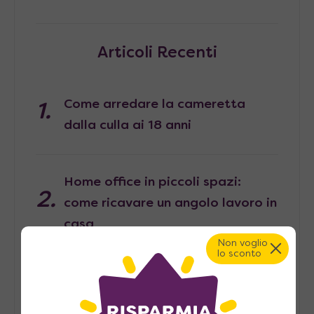
Articoli Recenti
Come arredare la cameretta
dalla culla ai 18 anni
Home office in piccoli spazi:
come ricavare un angolo lavoro in
casa
Non voglio
lo sconto
Pied-à-terre, consigli per
arredarlo