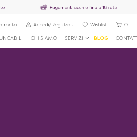
ite
Pagamenti sicuri e fino a 18 rate
nfronta
Accedi/Registrati
Wishlist
0
UNGABILI
CHI SIAMO
SERVIZI
BLOG
CONTATT