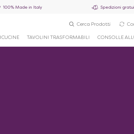
100% Made in Italy
Spedizioni gratu
Cerca Prodotti
Co
ICUCINE
TAVOLINI TRASFORMABILI
CONSOLLE ALL