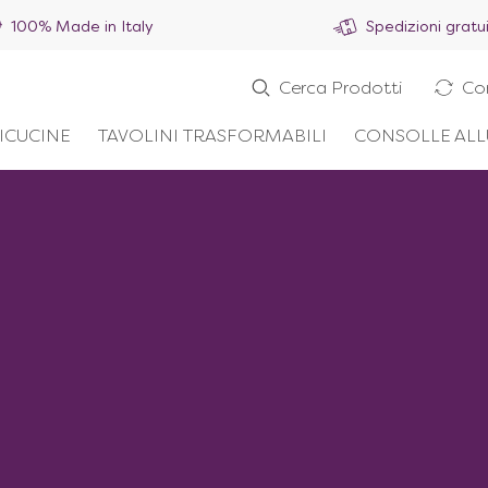
100% Made in Italy
Spedizioni gratu
Cerca Prodotti
Co
ICUCINE
TAVOLINI TRASFORMABILI
CONSOLLE ALL