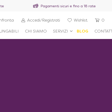
ite
Pagamenti sicuri e fino a 18 rate
nfronta
Accedi/Registrati
Wishlist
0
UNGABILI
CHI SIAMO
SERVIZI
BLOG
CONTATT