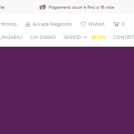
ite
Pagamenti sicuri e fino a 18 rate
nfronta
Accedi/Registrati
Wishlist
0
UNGABILI
CHI SIAMO
SERVIZI
BLOG
CONTATT