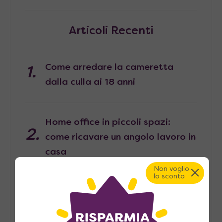
Articoli Recenti
Come arredare la cameretta
dalla culla ai 18 anni
Home office in piccoli spazi:
come ricavare un angolo lavoro in
casa
Non voglio
lo sconto
Pied-à-terre, consigli per
arredarlo