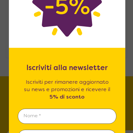
Arredare casa in modo
sostenibile: consigli pratici
Come ospitare in casa senza una
stanza degli ospiti
Iscriviti alla newsletter
Iscriviti per rimanere aggiornato
su news e promozioni e ricevere il
5% di sconto
Trova lo store più vicino a
te!