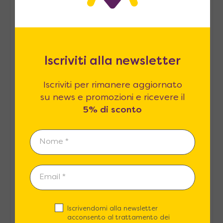
Come arredare la cameretta
dalla culla ai 18 anni
Iscriviti alla newsletter
Home office in piccoli spazi:
come ricavare un angolo lavoro in
Iscriviti per rimanere aggiornato
casa
su news e promozioni e ricevere il
5% di sconto
Pied-à-terre, consigli per
arredarlo
Arredare casa in modo
sostenibile: consigli pratici
Iscrivendomi alla newsletter
acconsento al trattamento dei