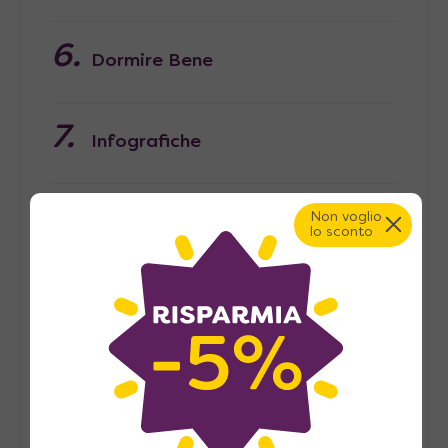
Dormire Bene
Infografiche
Non voglio
Letti a Scomparsa
lo sconto
Mobili Salvaspazio
Articoli Recenti