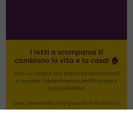
I letti a scomparsa ti
cambiano la vita e la casa! 🏠
Solo sul nostro sito potrai personalizzarli
e trovare l'abbinamento perfetto per il
tuo ambiente!
Crea, personalizza e guarda il risultato in
tempo reale!