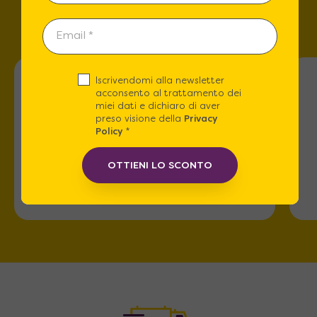
te!
Iscrivendomi alla newsletter
acconsento al trattamento dei
miei dati e dichiaro di aver
preso visione della
Privacy
Policy
*
Roma
OTTIENI LO SCONTO
Via dell'Omo 101