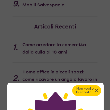
Mobili Salvaspazio
Articoli Recenti
Come arredare la cameretta
dalla culla ai 18 anni
Home office in piccoli spazi:
come ricavare un angolo lavoro in
casa
Non voglio
lo sconto
Pied-à-terre, consigli per