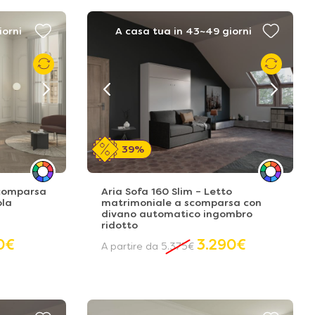
iorni
A casa tua in 43~49 giorni
39%
scomparsa
Aria Sofa 160 Slim – Letto
ola
matrimoniale a scomparsa con
divano automatico ingombro
ridotto
0
€
3.290
€
A partire da
5.375
€