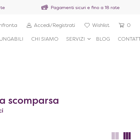
ite
Pagamenti sicuri e fino a 18 rate
nfronta
Accedi/Registrati
Wishlist
0
UNGABILI
CHI SIAMO
SERVIZI
BLOG
CONTATT
 a scomparsa
ci