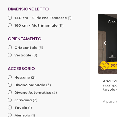
DIMENSIONE LETTO
140 cm - 2 Piazze Francese
(1)
A ca
160 cm - Matrimoniale
(11)
ORIENTAMENTO
Orizzontale
(3)
Verticale
(9)
30
ACCESSORIO
Nessuno
(2)
Aria Ta
Divano Manuale
(3)
scompa
tavolo
Divano Automatico
(3)
Scrivania
(2)
A parti
Tavolo
(1)
Mensola
(1)