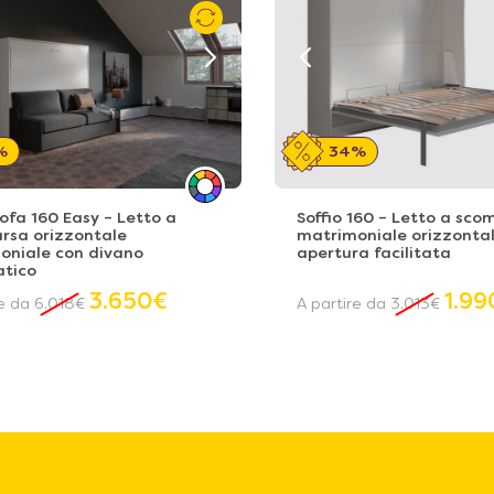
%
34%
Sofa 160 Easy – Letto a
Soffio 160 – Letto a sc
rsa orizzontale
matrimoniale orizzonta
oniale con divano
apertura facilitata
tico
3.650
€
1.99
re da
6.018
€
A partire da
3.013
€