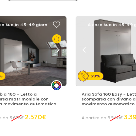
sa tua in 43~49 giorni
A casa tua in 43~49 g
%
39%
bla 160 – Letto a
Aria Sofa 160 Easy – Let
rsa matrimoniale con
scomparsa con divano a
 a movimento automatico
movimento automatico
2.570
€
3.3
re da
3.676
€
A partire da
5.540
€