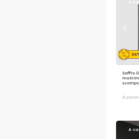
A ca
36
Soffio 
matrim
scompa
A parti
A ca