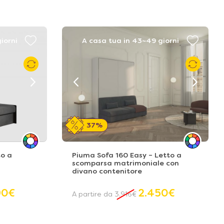
iorni
A casa tua in 43~49 giorni
37%
to a
Piuma Sofa 160 Easy – Letto a
scomparsa matrimoniale con
divano contenitore
90
€
2.450
€
A partire da
3.916
€