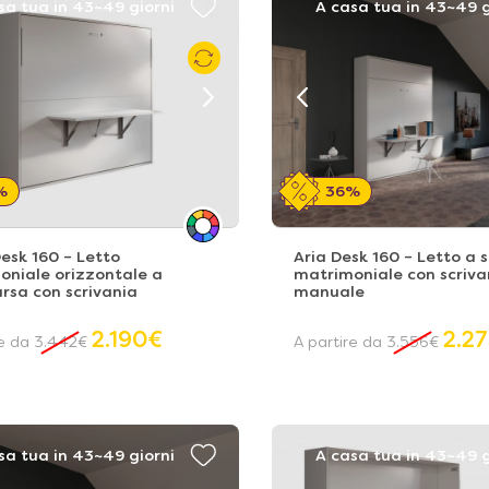
sa tua in 43~49 giorni
A casa tua in 43~49 g
%
36%
Desk 160 – Letto
Aria Desk 160 – Letto a
oniale orizzontale a
matrimoniale con scriva
rsa con scrivania
manuale
2.190
€
2.2
re da
3.442
€
A partire da
3.556
€
sa tua in 43~49 giorni
A casa tua in 43~49 g