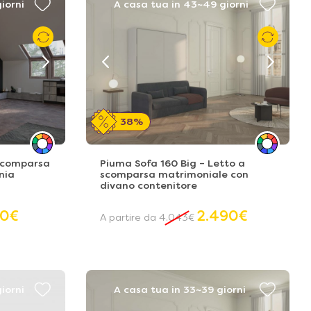
iorni
A casa tua in 43~49 giorni
38%
 scomparsa
Piuma Sofa 160 Big – Letto a
nia
scomparsa matrimoniale con
divano contenitore
70
€
2.490
€
A partire da
4.043
€
iorni
A casa tua in 33~39 giorni