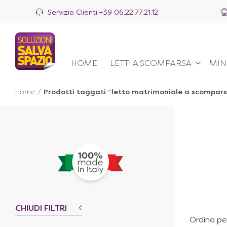
Servizio Clienti
+39 06.22.77.21.12
HOME
LETTI A SCOMPARSA
MIN
Home
/
Prodotti taggati “letto matrimoniale a scompar
CHIUDI FILTRI
Ordina pe