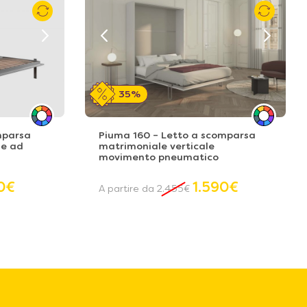
35%
omparsa
Piuma 160 – Letto a scomparsa
le ad
matrimoniale verticale
movimento pneumatico
0
€
1.590
€
A partire da
2.455
€