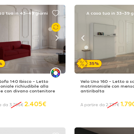
sa tua in 43~49 giorni
A casa tua in 33~39 g
%
35%
ofa 140 Ibisco – Letto
Velo Uno 160 – Letto a 
niale richiudibile alla
matrimoniale con mens
e con divano contenitore
antiribalta
2.405
€
1.79
re da
3.766
€
A partire da
2.737
€