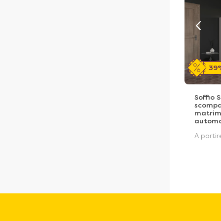
39
Soffio 
scompa
matrim
automa
A parti