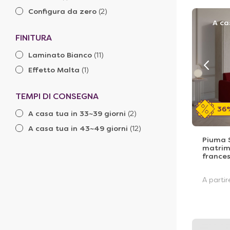
Configura da zero
(2)
A ca
FINITURA
Laminato Bianco
(11)
Effetto Malta
(1)
TEMPI DI CONSEGNA
36
A casa tua in 33~39 giorni
(2)
A casa tua in 43~49 giorni
(12)
Piuma S
matrimo
frances
A parti