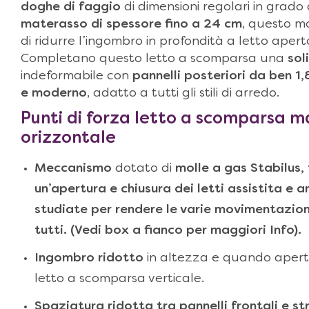
doghe di faggio
di dimensioni regolari in grado
materasso di spessore fino a 24 cm
, questo m
di ridurre l’ingombro in profondità a letto aper
Completano questo letto a scomparsa una
sol
indeformabile con
pannelli posteriori da ben 
e moderno
, adatto a tutti gli stili di arredo.
Punti di forza
letto a scomparsa m
orizzontale
Meccanismo
dotato di
molle a gas Stabilus,
un’apertura e chiusura dei letti assistita e
studiate per rendere le varie movimentazioni
tutti. (Vedi box a fianco per maggiori Info).
Ingombro ridotto
in altezza e quando aperto
letto a scomparsa verticale.
Spaziatura ridotta tra pannelli frontali e st