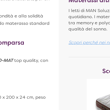
Materassi alti
I letti di MAN Soluz
ondità e alla solidità
quotidiano. I mater
tra memory e polyce
odo materasso standard
qualità del sonno.
comparsa
Scopri perché nei no
-O-MAT
top quality, con
Sc
60 x 200 x 24 cm, peso