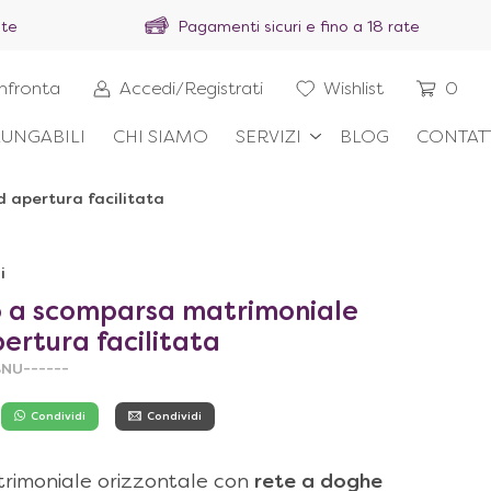
ite
Pagamenti sicuri e fino a 18 rate
nfronta
Accedi/Registrati
Wishlist
0
UNGABILI
CHI SIAMO
SERVIZI
BLOG
CONTAT
 apertura facilitata
i
to a scomparsa matrimoniale
ertura facilitata
BNU------
Condividi
Condividi
rimoniale orizzontale con
rete a doghe