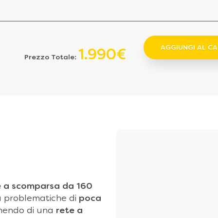
AGGIUNGI AL C
1.990€
Prezzo Totale:
e a scomparsa da 160
a problematiche di
poca
onendo di una
rete a