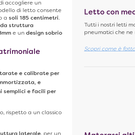
 di accogliere un
odello di letto consente
Letto con mec
to a
soli 185 centimetri
.
Tutti i nostri lett
ida struttura
pneumatici che ne r
1,8mm
e un
design sobrio
Scopri come è fatt
atrimoniale
 tarate e calibrate per
 ammortizzata, e
 semplici e facili per
, rispetto a un classico
ruttura laterale
, per un