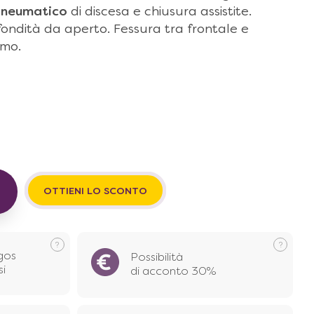
pneumatico
di discesa e chiusura assistite.
fondità da aperto. Fessura tra frontale e
imo.
OTTIENI LO SCONTO
gos
Possibilità
si
di acconto 30%