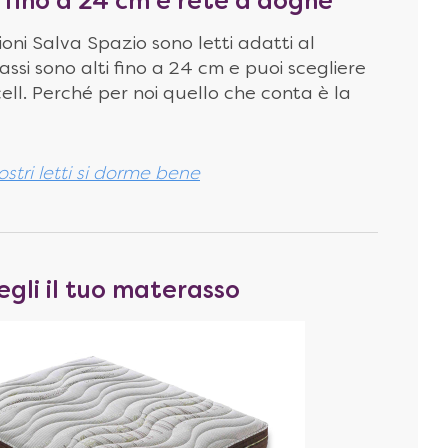
 fino a 24 cm e rete a doghe
ioni Salva Spazio sono letti adatti al
assi sono alti fino a 24 cm e puoi scegliere
ll. Perché per noi quello che conta è la
stri letti si dorme bene
egli il tuo materasso