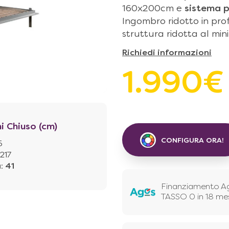
160x200cm e
sistema 
Ingombro ridotto in pro
struttura ridotta al min
Richiedi informazioni
1.990€
i Chiuso (cm)
CONFIGURA ORA!
5
217
à
:
41
Finanziamento A
TASSO 0 in 18 me