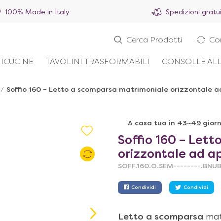
100% Made in Italy
Spedizioni gratu
Cerca Prodotti
Co
ICUCINE
TAVOLINI TRASFORMABILI
CONSOLLE ALL
/
Soffio 160 – Letto a scomparsa matrimoniale orizzontale ad
A casa tua in 43~49 giorn
Soffio 160 – Let
orizzontale ad ap
SOFF.160.O.SEM--------.BNU
Condividi
Condividi
Letto a scomparsa
mat