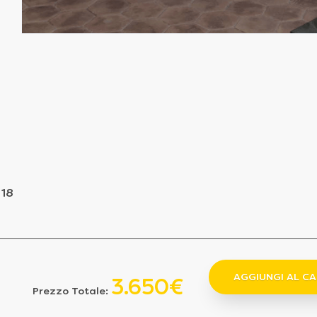
 18
AGGIUNGI AL C
3.650€
Prezzo Totale: