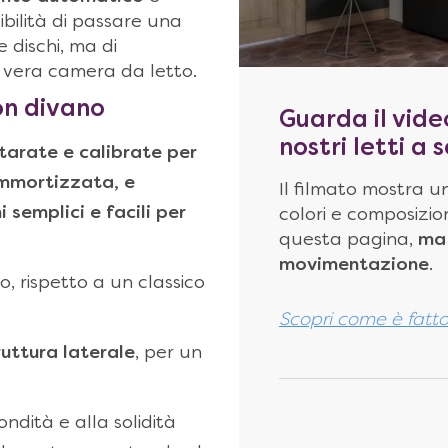
sibilità di passare una
 dischi, ma di
 vera camera da letto.
on divano
Guarda il vide
nostri letti a
 tarate e calibrate per
 ammortizzata, e
Il filmato mostra un
 semplici e facili per
colori e composizion
questa pagina,
ma 
movimentazione
.
, rispetto a un classico
Scopri come è fatt
ruttura laterale
, per un
ondità e alla solidità