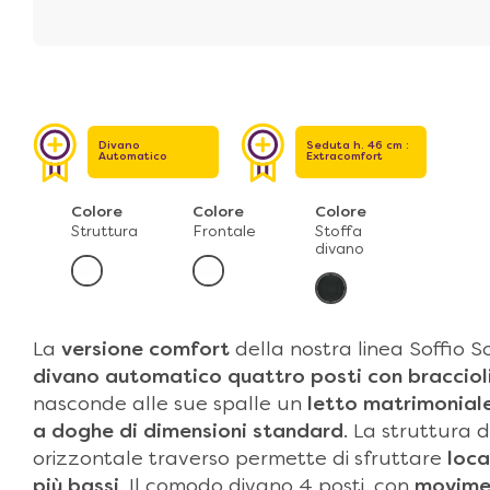
Divano
Seduta h. 46 cm :
Automatico
Extracomfort
Colore
Colore
Colore
Struttura
Frontale
Stoffa
divano
La
versione comfort
della nostra linea Soffio S
divano automatico quattro posti
con braccioli
nasconde alle sue spalle un
letto matrimonial
a doghe di dimensioni standard
. La struttura 
orizzontale traverso permette di sfruttare
loca
più bassi
. Il comodo divano 4 posti, con
movime