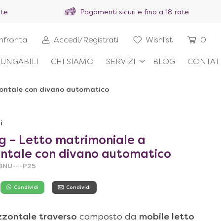
ite
Pagamenti sicuri e fino a 18 rate
nfronta
Accedi/Registrati
Wishlist
0
UNGABILI
CHI SIAMO
SERVIZI
BLOG
CONTAT
zontale con divano automatico
i
ig – Letto matrimoniale a
ntale con divano automatico
UBNU---P25
Condividi
Condividi
zzontale traverso
composto da
mobile letto