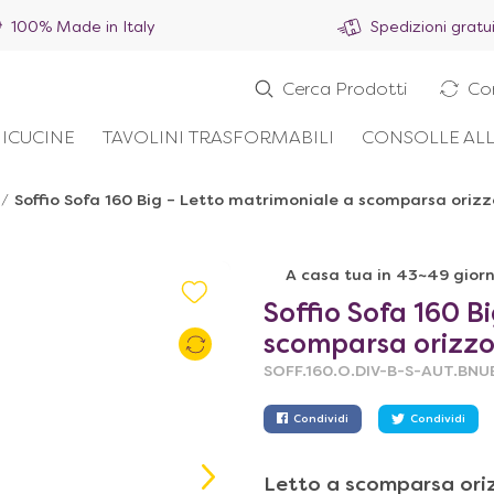
100% Made in Italy
Spedizioni gratu
Cerca Prodotti
Co
ICUCINE
TAVOLINI TRASFORMABILI
CONSOLLE ALL
/
Soffio Sofa 160 Big – Letto matrimoniale a scomparsa oriz
A casa tua in 43~49 giorn
Soffio Sofa 160 B
scomparsa orizzo
SOFF.160.O.DIV-B-S-AUT.BN
Condividi
Condividi
Letto a scomparsa ori