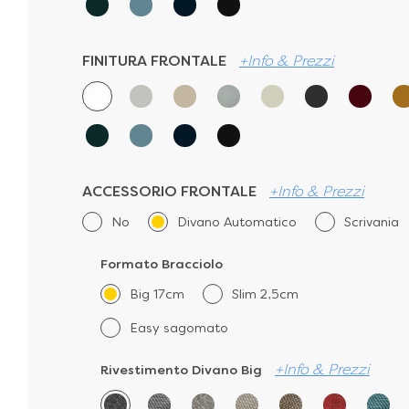
FINITURA FRONTALE
+Info & Prezzi
ACCESSORIO FRONTALE
+Info & Prezzi
No
Divano Automatico
Scrivania
Formato Bracciolo
Big 17cm
Slim 2,5cm
Easy sagomato
+Info & Prezzi
Rivestimento Divano Big