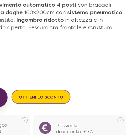
vimento automatico 4 posti
con braccioli
 a doghe
160x200cm con
sistema pneumatico
istite.
Ingombro ridotto
in altezza e in
o aperto. Fessura tra frontale e struttura
€
OTTIENI LO SCONTO
gos
Possibilità
si
di acconto 30%