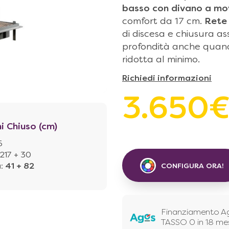
basso con divano
a mo
comfort da 17 cm.
Rete
di discesa e chiusura ass
profondità anche quand
ridotta al minimo.
Richiedi informazioni
3.650
i Chiuso (cm)
5
217 + 30
à
:
41 + 82
CONFIGURA ORA!
Finanziamento A
TASSO 0 in 18 me