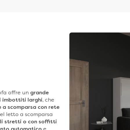
ofa offre un
grande
 imbottiti larghi
, che
e a scomparsa
con rete
del letto a scomparsa
li stretti o con soffitti
nto automatico
e