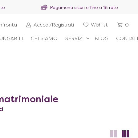
ite
Pagamenti sicuri e fino a 18 rate
nfronta
Accedi/Registrati
Wishlist
0
UNGABILI
CHI SIAMO
SERVIZI
BLOG
CONTATT
matrimoniale
ci