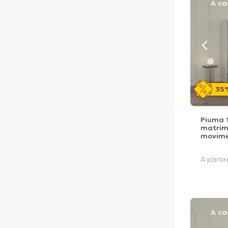
A ca
35
Piuma 
matrimo
movime
A parti
A ca