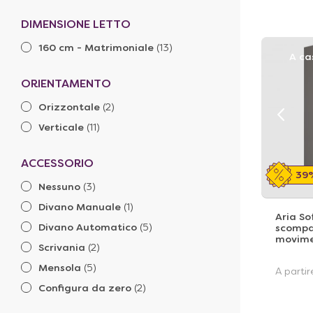
DIMENSIONE LETTO
160 cm - Matrimoniale
(13)
A ca
ORIENTAMENTO
Orizzontale
(2)
Verticale
(11)
ACCESSORIO
39
Nessuno
(3)
Divano Manuale
(1)
Aria So
Divano Automatico
(5)
scompa
movime
Scrivania
(2)
Mensola
(5)
A parti
Configura da zero
(2)