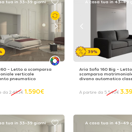
sa tua in 33~39 giorni
A casa tua in 43~49 g
%
39%
160 – Letto a scomparsa
Aria Sofa 160 Big – Letto
niale verticale
scomparsa matrimonial
nto pneumatico
divano automatico class
1.590
€
3.3
re da
2.455
€
A partire da
5.540
€
sa tua in 33~39 giorni
A casa tua in 43~49 g