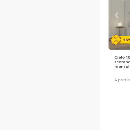
36
Cielo 1
scompar
mensol
A parti