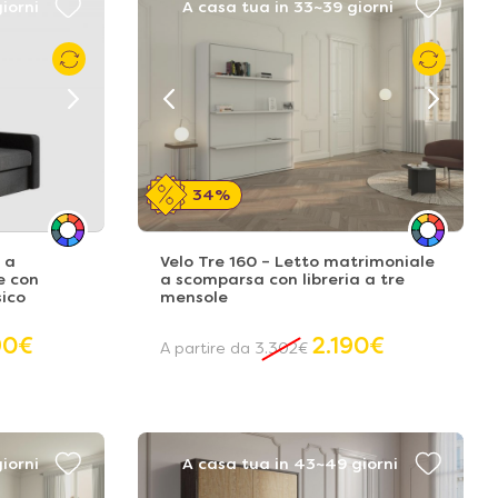
iorni
A casa tua in 33~39 giorni
34%
 a
Velo Tre 160 – Letto matrimoniale
e con
a scomparsa con libreria a tre
ico
mensole
90
€
2.190
€
A partire da
3.302
€
iorni
A casa tua in 43~49 giorni