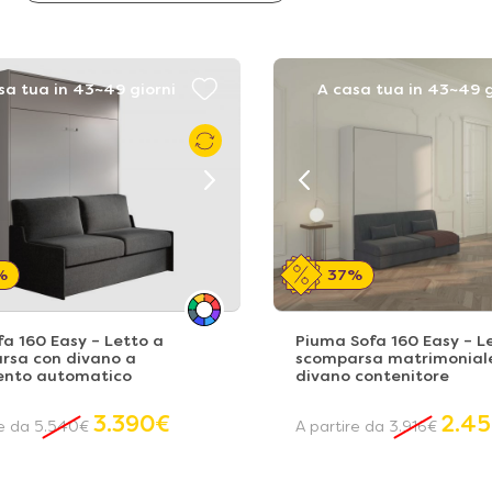
sa tua in 43~49 giorni
A casa tua in 43~49 g
%
37%
fa 160 Easy – Letto a
Piuma Sofa 160 Easy – L
rsa con divano a
scomparsa matrimonial
nto automatico
divano contenitore
3.390
€
2.4
re da
5.540
€
A partire da
3.916
€