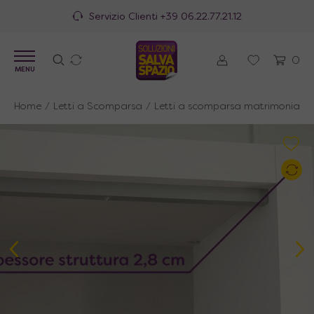
100% Made in Italy
0
MENU
Home
/
Letti a Scomparsa
/
Letti a scomparsa matrimoniali
/