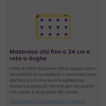
possibile montare un comodo materasso
standard alto fino a 24cm.
Caratteristiche tecniche
letto
scomparsa scrivania
Ancoraggio a muro obbligatorio
nella
parte superiore del letto tramite staffe in
metallo a forma di “L” regolabili in
Materassi alti fino a 24 cm e
rete a doghe
profondità, che fissate alla parete con stop
da 8 mm assicurano la completa tenuta di
I letti di MAN Soluzioni Salva Spazio sono
tutta la struttura. Non si garantisce la
letti adatti al quotidiano. I materassi sono
tenuta su pareti di cartongesso.
alti fino a 24 cm e puoi scegliere tra
memory e polycell. Perché per noi quello
Materasso abbinabile
di dimensioni fino a
che conta è la qualità del sonno.
160 x 200 x 24 cm, peso consigliato 25-30
Scopri perché nei nostri letti si dorme
Kg