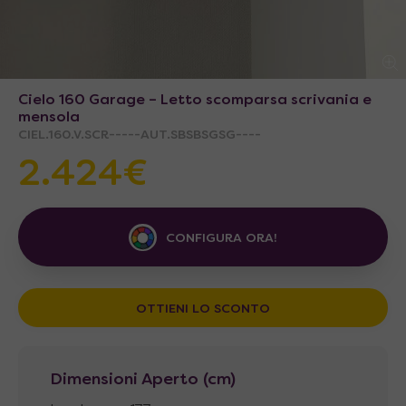
Cielo 160 Garage – Letto scomparsa scrivania e
mensola
CIEL.160.V.SCR-----AUT.SBSBSGSG----
2.424€
CONFIGURA ORA!
OTTIENI LO SCONTO
Dimensioni Aperto (cm)