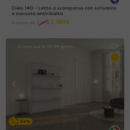
Cielo 140 – Letto a scomparsa con scrivania
e mensola antiribalta
2.190
€
A partire da
3.401
€
A casa tua in 33~39 giorni
34%