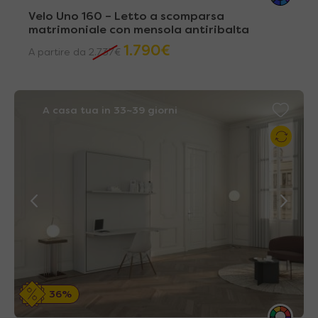
Velo Uno 160 – Letto a scomparsa
matrimoniale con mensola antiribalta
1.790
€
A partire da
2.737
€
A casa tua in 33~39 giorni
36%