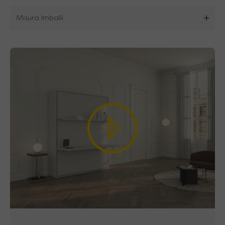
scendendo autonomamente fino a terra
:
ecco il tuo
letto già fatto con coperte e
Misura Imballi
lenzuola
, pronto per un riposo di qualità.
Punti di forza
letto scomparsa
scrivania
Meccanismo
dotato di
pistoni a gas tarati
e calibrati
per un’apertura e chiusura dei
letti assistita ed ammortizzata, studiati per
rendere le varie movimentazioni semplici e
facili per tutti. (Vedi box a fianco per
maggiori Info).
Stuttura del letto
(cornice esterna)
realizzata con
solidi pannelli di 28 mm di
spessore
in melaminico classe E1 conforme
alla normativa CEE, per garantirvi solidità e