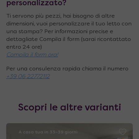
personalizzato?
orizzontale durante tutto l’arco di
apertura e chiusura del letto, e consente di
Ti servono più pezzi, hai bisogno di altre
dimensioni, vuoi personalizzare il tuo letto con
lasciare al loro posto oggetti alti fino a 19
una stampa? Per informazioni precise e
cm
dettagliate Compila il form (sarai ricontattato
Mensola alta dotata di maniglia
per
entro 24 ore)
Compila il form ora!
abbassare facilmente il letto
Caratteristiche tecniche scrivania:
Per una consulenza rapida chiama il numero
+39 06 22772112
dimensione piano 167 x 53 (p) cm, spessore
piano 3 cm, altezza da terra 76 cm
Caratteristiche tecniche mensola:
Scopri le altre varianti
dimensione piano 167 x 20 (p) cm, spessore
piano 3 cm, altezza da terra 145 cm
A casa tua in 33~39 giorni