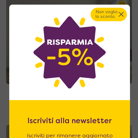
Non voglio
lo sconto
35%
Velo Uno 160 – Letto a scomparsa
matrimoniale con mensola antiribalta
1.790
€
A partire da
2.737
€
Iscriviti alla newsletter
A casa tua in 33~39 giorni
Iscriviti per rimanere aggiornato