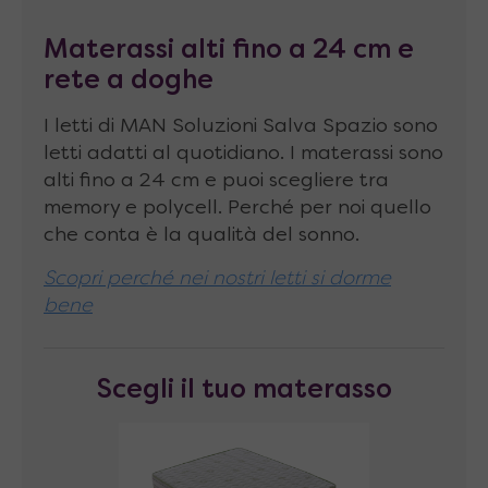
parte superiore del letto tramite staffe in
metallo a forma di “L” regolabili in
Materassi alti fino a 24 cm e
rete a doghe
profondità, che fissate alla parete con stop
da 8 mm assicurano la completa tenuta di
I letti di MAN Soluzioni Salva Spazio sono
tutta la struttura. Non si garantisce la
letti adatti al quotidiano. I materassi sono
tenuta su pareti di cartongesso.
alti fino a 24 cm e puoi scegliere tra
memory e polycell. Perché per noi quello
Materasso abbinabile
di dimensioni fino a
che conta è la qualità del sonno.
160 x 200 x 24 cm, peso consigliato 25-30
Scopri perché nei nostri letti si dorme
Kg
bene
Portata massima
200 kg
Altezza della rete da terra
: 29 cm
Scegli il tuo materasso
Spazio di aria sotto al letto aperto
: 23 cm
Per facilitare trasporto e montaggio
c’è