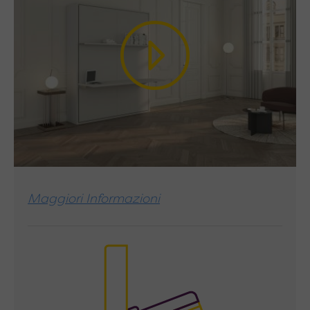
e calibrati
per un’apertura e chiusura dei
letti assistita ed ammortizzata, studiati per
rendere le varie movimentazioni semplici e
facili per tutti. (Vedi box a fianco per
maggiori Info).
Stuttura del letto
(cornice esterna)
realizzata con
solidi pannelli di 28 mm di
spessore
in melaminico classe E1 conforme
alla normativa CEE, per garantirvi solidità e
Maggiori Informazioni
sicurezza.
Frontale del letto
realizzato con 2 pannelli
di spessore di 18 mm, in melaminico classe E1
conforme alla normativa CEE.
Schienale
composto da 3 pannelli di