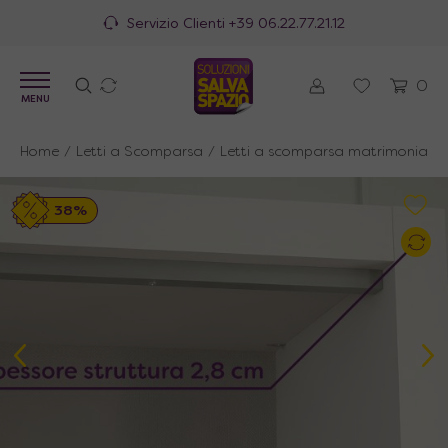
100% Made in Italy
0
MENU
Home
/
Letti a Scomparsa
/
Letti a scomparsa matrimoniali
/
38%